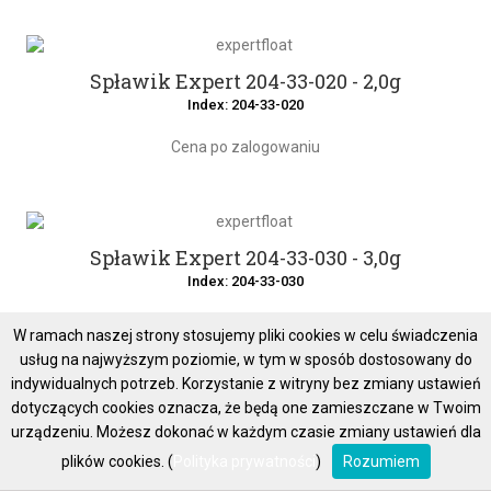
Spławik Expert 204-33-020 - 2,0g
Index: 204-33-020
Cena po zalogowaniu
Spławik Expert 204-33-030 - 3,0g
Index: 204-33-030
Cena po zalogowaniu
W ramach naszej strony stosujemy pliki cookies w celu świadczenia
usług na najwyższym poziomie, w tym w sposób dostosowany do
indywidualnych potrzeb. Korzystanie z witryny bez zmiany ustawień
dotyczących cookies oznacza, że będą one zamieszczane w Twoim
Spławik Expert 204-33-040 - 4,0g
urządzeniu. Możesz dokonać w każdym czasie zmiany ustawień dla
Index: 204-33-040
plików cookies. (
Polityka prywatności
)
Rozumiem