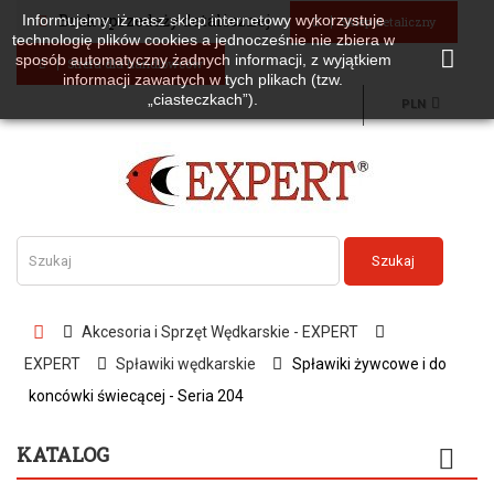
Brak sprzedaży detalicznej
Informujemy, iż nasz sklep internetowy wykorzystuje
Sklep detaliczny
technologię plików cookies a jednocześnie nie zbiera w
sposób automatyczny żadnych informacji, z wyjątkiem
Strefa dla handlowców
informacji zawartych w tych plikach (tzw.
„ciasteczkach”).
PLN
Szukaj
Akcesoria i Sprzęt Wędkarskie - EXPERT
EXPERT
Spławiki wędkarskie
Spławiki żywcowe i do
koncówki świecącej - Seria 204
KATALOG