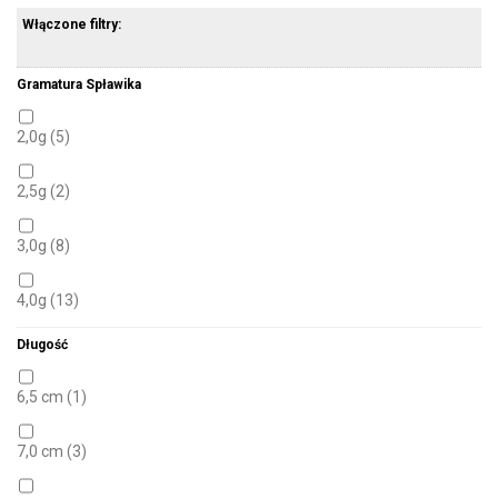
Włączone filtry:
Gramatura Spławika
2,0g
(5)
2,5g
(2)
3,0g
(8)
4,0g
(13)
Długość
4LD+2g
(1)
6,5 cm
(1)
5,0g
(7)
7,0 cm
(3)
6,0g
(14)