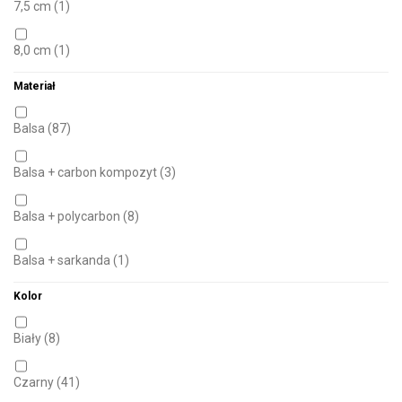
7,5 cm
(1)
7,0g
(2)
8,0 cm
(1)
8,0g
(10)
Materiał
9,0 cm
(1)
9,0g
(1)
Balsa
(87)
10,0 cm
(1)
10,0g
(13)
Balsa + carbon kompozyt
(3)
12,0 cm
(4)
11,0g
(1)
Balsa + polycarbon
(8)
12,5 cm
(1)
12,0g
(8)
Balsa + sarkanda
(1)
13,0 cm
(9)
15,0g
(3)
Kolor
Styropian
(18)
14,0 cm
(4)
20,0g
(4)
Biały
(8)
14,5 cm
(2)
25,0g
(2)
Czarny
(41)