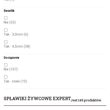
150,0g
(1)
21,0 cm
(4)
Świetlik
180,0g
(1)
22,0 cm
Nie
(53)
(3)
200,0g
(1)
22,5 cm
Tak - 3,0mm
(1)
(6)
280,0g
(1)
23,0 cm
Tak - 4,5mm
(2)
(58)
Dociążenie
24,5 cm
(1)
Nie
(107)
25,0 cm
(1)
Tak - stałe
(10)
26,5 cm
(1)
27,0 cm
(1)
SPŁAWIKI ŻYWCOWE EXPERT
Jest 149 produktów.