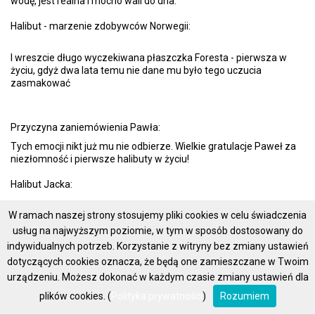
wodę, jest realna i mocno wali do dna.
Halibut - marzenie zdobywców Norwegii:
I wreszcie długo wyczekiwana płaszczka Foresta - pierwsza w
życiu, gdyż dwa lata temu nie dane mu było tego uczucia
zasmakować
Przyczyna zaniemówienia Pawła:
Tych emocji nikt już mu nie odbierze. Wielkie gratulacje Paweł za
niezłomność i pierwsze halibuty w życiu!
Halibut Jacka:
W ramach naszej strony stosujemy pliki cookies w celu świadczenia
Piotra:
usług na najwyższym poziomie, w tym w sposób dostosowany do
indywidualnych potrzeb. Korzystanie z witryny bez zmiany ustawień
I największy bodaj hali wyprawy 21kg Andrzeja
dotyczących cookies oznacza, że będą one zamieszczane w Twoim
urządzeniu. Możesz dokonać w każdym czasie zmiany ustawień dla
A tu Najwięksi Wojownicy wyprawy: Forest z Robertem. Na ich
łodzi padło ponad 30 sztuk.
plików cookies. (
Polityka prywatności
)
Rozumiem