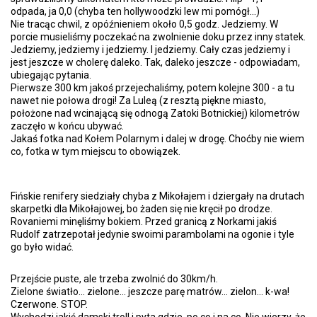
odpada, ja 0,0 (chyba ten hollywoodzki lew mi pomógł...)
Nie tracąc chwil, z opóźnieniem około 0,5 godz. Jedziemy. W
porcie musieliśmy poczekać na zwolnienie doku przez inny statek.
Jedziemy, jedziemy i jedziemy. I jedziemy. Cały czas jedziemy i
jest jeszcze w cholerę daleko. Tak, daleko jeszcze - odpowiadam,
ubiegając pytania.
Pierwsze 300 km jakoś przejechaliśmy, potem kolejne 300 - a tu
nawet nie połowa drogi! Za Luleą (z resztą piękne miasto,
położone nad wcinającą się odnogą Zatoki Botnickiej) kilometrów
zaczęło w końcu ubywać.
Jakaś fotka nad Kołem Polarnym i dalej w drogę. Choćby nie wiem
co, fotka w tym miejscu to obowiązek.
Fińskie renifery siedziały chyba z Mikołajem i dziergały na drutach
skarpetki dla Mikołajowej, bo żaden się nie kręcił po drodze.
Rovaniemi minęliśmy bokiem. Przed granicą z Norkami jakiś
Rudolf zatrzepotał jedynie swoimi parambolami na ogonie i tyle
go było widać.
Przejście puste, ale trzeba zwolnić do 30km/h.
Zielone światło... zielone... jeszcze parę matrów... zielon... k-wa!
Czerwone. STOP.