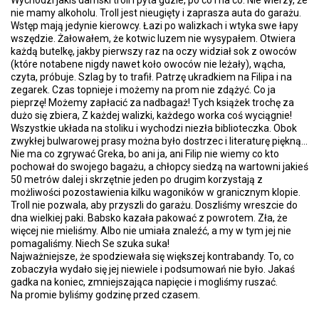
Wychodzi jakiś damski troll i pyta gdzie, po co i na co. Nie wierzy, że
nie mamy alkoholu. Troll jest nieugięty i zaprasza auta do garażu.
Wstęp mają jedynie kierowcy. Łazi po walizkach i wtyka swe łapy
wszędzie. Żałowałem, że kotwic luzem nie wysypałem. Otwiera
każdą butelkę, jakby pierwszy raz na oczy widział sok z owoców
(które notabene nigdy nawet koło owoców nie leżały), wącha,
czyta, próbuje. Szlag by to trafił. Patrzę ukradkiem na Filipa i na
zegarek. Czas topnieje i możemy na prom nie zdążyć. Co ja
pieprzę! Możemy zapłacić za nadbagaż! Tych książek trochę za
dużo się zbiera, Z każdej walizki, każdego worka coś wyciągnie!
Wszystkie układa na stoliku i wychodzi niezła biblioteczka. Obok
zwykłej bulwarowej prasy można było dostrzec i literaturę piękną...
Nie ma co zgrywać Greka, bo ani ja, ani Filip nie wiemy co kto
pochował do swojego bagażu, a chłopcy siedzą na wartowni jakieś
50 metrów dalej i skrzętnie jeden po drugim korzystają z
możliwości pozostawienia kilku wagoników w granicznym klopie.
Troll nie pozwala, aby przyszli do garażu. Doszliśmy wreszcie do
dna wielkiej paki. Babsko kazała pakować z powrotem. Zła, że
więcej nie mieliśmy. Albo nie umiała znaleźć, a my w tym jej nie
pomagaliśmy. Niech Se szuka suka!
Najważniejsze, że spodziewała się większej kontrabandy. To, co
zobaczyła wydało się jej niewiele i podsumowań nie było. Jakaś
gadka na koniec, zmniejszająca napięcie i mogliśmy ruszać.
Na promie byliśmy godzinę przed czasem.