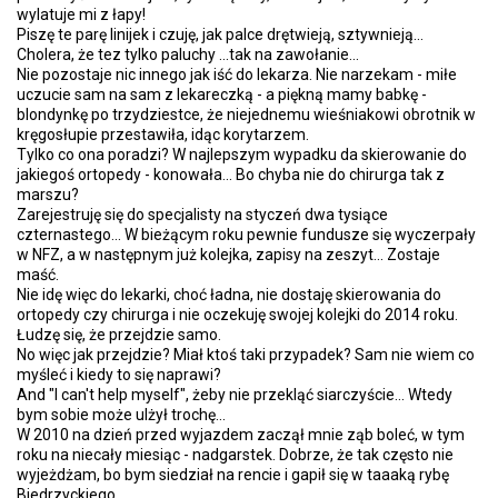
wylatuje mi z łapy!
Piszę te parę linijek i czuję, jak palce drętwieją, sztywnieją...
Cholera, że tez tylko paluchy ...tak na zawołanie...
Nie pozostaje nic innego jak iść do lekarza. Nie narzekam - miłe
uczucie sam na sam z lekareczką - a piękną mamy babkę -
blondynkę po trzydziestce, że niejednemu wieśniakowi obrotnik w
kręgosłupie przestawiła, idąc korytarzem.
Tylko co ona poradzi? W najlepszym wypadku da skierowanie do
jakiegoś ortopedy - konowała... Bo chyba nie do chirurga tak z
marszu?
Zarejestruję się do specjalisty na styczeń dwa tysiące
czternastego... W bieżącym roku pewnie fundusze się wyczerpały
w NFZ, a w następnym już kolejka, zapisy na zeszyt... Zostaje
maść.
Nie idę więc do lekarki, choć ładna, nie dostaję skierowania do
ortopedy czy chirurga i nie oczekuję swojej kolejki do 2014 roku.
Łudzę się, że przejdzie samo.
No więc jak przejdzie? Miał ktoś taki przypadek? Sam nie wiem co
myśleć i kiedy to się naprawi?
And "I can't help myself", żeby nie przekląć siarczyście... Wtedy
bym sobie może ulżył trochę...
W 2010 na dzień przed wyjazdem zaczął mnie ząb boleć, w tym
roku na niecały miesiąc - nadgarstek. Dobrze, że tak często nie
wyjeżdżam, bo bym siedział na rencie i gapił się w taaaką rybę
Biedrzyckiego.