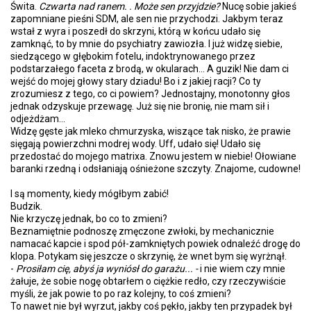
Świta.
Czwarta nad ranem. . Może sen przyjdzie?
Nucę sobie jakieś
zapomniane pieśni SDM, ale sen nie przychodzi. Jakbym teraz
wstał z wyra i poszedł do skrzyni, którą w końcu udało się
zamknąć, to by mnie do psychiatry zawiozła. I już widzę siebie,
siedzącego w głębokim fotelu, indoktrynowanego przez
podstarzałego faceta z brodą, w okularach... A guzik! Nie dam ci
wejść do mojej głowy stary dziadu! Bo i z jakiej racji? Co ty
zrozumiesz z tego, co ci powiem? Jednostajny, monotonny głos
jednak odzyskuje przewagę. Już się nie bronię, nie mam sił i
odjeżdżam...
Widzę gęste jak mleko chmurzyska, wiszące tak nisko, że prawie
sięgają powierzchni modrej wody. Uff, udało się! Udało się
przedostać do mojego matrixa. Znowu jestem w niebie! Ołowiane
baranki rzedną i odsłaniają ośnieżone szczyty. Znajome, cudowne!
I są momenty, kiedy mógłbym zabić!
Budzik.
Nie krzyczę jednak, bo co to zmieni?
Beznamiętnie podnoszę zmęczone zwłoki, by mechanicznie
namacać kapcie i spod pół-zamkniętych powiek odnaleźć drogę do
klopa. Potykam się jeszcze o skrzynię, że wnet bym się wyrżnął.
-
Prosiłam cię, abyś ja wyniósł do garażu... -
i nie wiem czy mnie
żałuje, że sobie nogę obtarłem o ciężkie redło, czy rzeczywiście
myśli, że jak powie to po raz kolejny, to coś zmieni?
To nawet nie był wyrzut, jakby coś pękło, jakby ten przypadek był