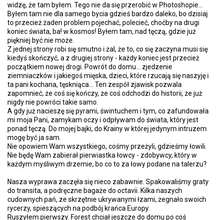
widzę, że tam byłem. Tego nie da się przerobić w Photoshopie...
Byłem tam nie dla samego bycia gdzieś bardzo daleko, bo dzisiaj
to przecież żaden problem pojechać, polecieć, choćby na drugi
koniec świata, ba! w kosmos! Byłem tam, nad tęczą, gdzie już
piękniej być nie może.
Z jednej strony robi się smutno i żal, że to, co się zaczyna musi się
kiedyś skończyć, a z drugiej strony - każdy koniec jest przecież
początkiem nowej drogi. Powrót do domu... zjedzenie
ziemniaczków i jakiegoś mięska, dzieci, które rzucają się naszyję i
ta pani kochana, tęskniąca... Ten zespół zjawisk pozwala
zapomnieć, że coś się kończy, że coś odchodzi do historii, że już
nigdy nie powróci takie samo.
A gdy już nacieszę się pyrami, świntuchem i tym, co zafundowała
mi moja Pani, zamykam oczy i odpływam do świata, który jest
ponad tęczą. Do mojej bajki, do Krainy w której jedynym intruzem
mogę być ja sam.
Nie opowiem Wam wszystkiego, cośmy przeżyli, gdzieśmy łowili.
Nie będę Wam zabierał pierwiastka łowcy - zdobywcy, który w
każdym myśliwym drzemie, bo co to za łowy podane na talerzu?
Nasza wyprawa zaczęła się nieco zabawnie. Spakowaliśmy graty
do transita, a podręczne bagaże do octavii. Kilka naszych
cudownych pań, ze skrzętnie ukrywanymi łzami, żegnało swoich
rycerzy, spieszących na podbój krańca Europy.
Ruszyłem pierwszy. Forest chciał jeszcze do domu po coś