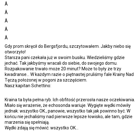
Â
Â
Â
Â
Â
Gdy prom skręcił do Bergsfjordu, szczytowałem. Jakby niebo się
otworzyło!
Starsza pani czekała już w swoim busiku. Wiedzieliśmy gdzie
jechać. Tak jakbyśmy wracali do siebie, do swojego domu.
Rozpakowanie trwało może 20 minut? Może to były ze trzy
kwadranse... W każdym razie o piętnastej pruliśmy fale Krainy Nad
Tęczą położonej w pogoni za szczęściem.
Nasz kapitan Schettino:
Kraina ta była pełna ryb. Ich obfitość przerosła nasze oczekiwania.
Miało się wrażenie, że echosonda wariuje. Wygięte wędki mówiły
jednak: wszystko OK., panowie, wszystko tak jak powinno być. W
końcu nie jechaliśmy nad pierwsze lepsze łowisko, ale tam, gdzie
marzenia się spełniają.
Wędki zdają się mówić: wszystko OK...