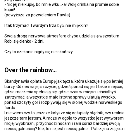
- Nic jej nie kupię, bo mnie wku...-a! Wolę drinka na promie sobie
kupić!
(powyższe za pozwoleniem Pawła)
I tak trzymać! Twardym trza być, nie miękkim!
Swoją drogą nerwowa atmosfera chyba udziela się wszystkim
Robi się cienko - 2 dni.
Czy to czekanie nigdy się nie skończy
Over the rainbow...
Skandynawia oplata Europę jak tęcza, która ukazuje się po letniej
burzy. Gdzieś na jej szczycie, gdzieś ponad nią jest takie miejsce,
gdzie marzenia spełniają się, gdzie czas w miejscu chciałbyś
zatrzymać, a wszystkie mało istotne sprawy ulatują wysoko,
ponad szczyty gór i rozpływają się w słonej wodzie norweskiego
fiordu.
I nie wiem czy to jeszcze kołysze się ogłupiały błędnik, czy realnie
jeszcze tam jestem. A może w ogóle to wszystko jest wytworem
mojej wyobraźni, przychodzi nocami i rani coraz bardziej swoją
nieosiągalnością? Nie, to nie jest nieosiągalne... Patrzę na zdjęcia i