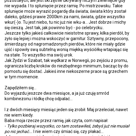
pozostałych, ale jest skrzętnie ukrywany niczym ziewnięcie gdy
nie wypada. I to splunięcie przez ramię. Po mistrzowsku. Takie
splunięcie może wyrazić pogardę dla świata; świata który został
daleko, gdzieś prawie 2000km za nami, świata, gdzie wszystko
wkur(-)o. Tu jest niebo, tu nic już nie wku-a... Jest dobrze i michy
się cieszą. Jest tak, jak powinno być - po celebrycku..
Jeszcze tylko jakieś całkowicie nieistotne sprawy, kilka pierdół, by
żyło się lepiej i można wskoczyć w garnitur. Sztywny, przepocony,
śmierdzący od nagromadzonych pierdów, które nie miały gdzie
ujść i spowiły swą subtelną wonią miękką wyściółkę wtapiając się
na stałe. To wszystko ma swój urok.
Jak Żydzi w Szabat, tak wędkarz w Norwegii, po zejściu z promu,
ogranicza liczbę kroków do niezbędnego minimum, bacząc by do
pomostu się dostać. Jakieś inne niekoszerne prace są grzechem
w tym momencie.
Zapędziłem się...
Do wyjazdu jeszcze dwa miesiące, a ja już czuję smród
kombinezonu i łódkę chcę odpalać...
I z dwóch miesięcy miesiąc jeden się zrobił. Maj przeleciał, nawet
nie wiem kiedy.
Baba moja rzecze przez ramię, jak czyta, com napisał:
-
Tylko pozbieraj wszystko, co tam zostawiłeś, żebyś już nie musiał
po nic jechać...
I nie wiem czy śmiać się, czy płakać...