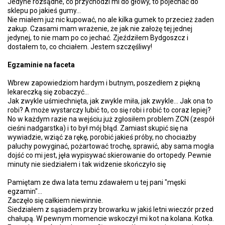
Jedyne rozsądne, co przychodzi mi do głowy, to pojechać do
sklepu po jakieś gumy...
Nie miałem już nic kupować, no ale kilka gumek to przecież żaden
zakup. Czasami mam wrażenie, że jak nie założę tej jednej
jedynej, to nie mam po co jechać. Zjeździłem Bydgoszcz i
dostałem to, co chciałem. Jestem szczęśliwy!
Egzaminie na faceta
Wbrew zapowiedziom hardym i butnym, poszedłem z piękną
lekareczką się zobaczyć...
Jak zwykle uśmiechnięta, jak zwykle miła, jak zwykle... Jak ona to
robi? A może wystarczy lubić to, co się robi i robić to coraz lepiej?
No w każdym razie na wejściu już zgłosiłem problem ZCN (zespół
cieśni nadgarstka) i to był mój błąd. Zamiast skupić się na
wywiadzie, wziąć za rękę, porobić jakieś próby, no chociażby
paluchy powyginać, pożartować trochę, sprawić, aby sama mogła
dojść co mi jest, jęła wypisywać skierowanie do ortopedy. Pewnie
minuty nie siedziałem i tak widzenie skończyło się
Pamiętam ze dwa lata temu zdawałem u tej pani "męski
egzamin"...
Zaczęło się całkiem niewinnie.
Siedziałem z sąsiadem przy browarku w jakiś letni wieczór przed
chałupą. W pewnym momencie wskoczył mi kot na kolana. Kotka.