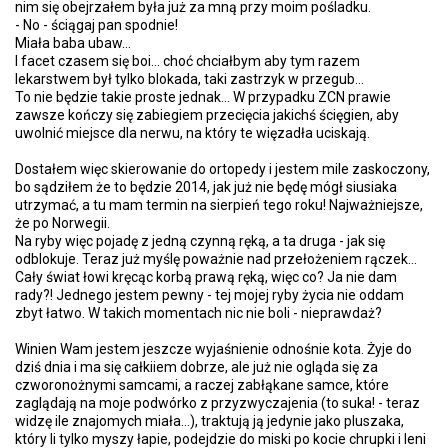
nim się obejrzałem była już za mną przy moim pośladku.
- No - ściągaj pan spodnie!
Miała baba ubaw...
I facet czasem się boi... choć chciałbym aby tym razem
lekarstwem był tylko blokada, taki zastrzyk w przegub...
To nie będzie takie proste jednak... W przypadku ZCN prawie
zawsze kończy się zabiegiem przecięcia jakichś ścięgien, aby
uwolnić miejsce dla nerwu, na który te więzadła uciskają.
Dostałem więc skierowanie do ortopedy i jestem mile zaskoczony,
bo sądziłem że to będzie 2014, jak już nie będę mógł siusiaka
utrzymać, a tu mam termin na sierpień tego roku! Najważniejsze,
że po Norwegii.
Na ryby więc pojadę z jedną czynną ręką, a ta druga - jak się
odblokuje. Teraz już myślę poważnie nad przełożeniem rączek...
Cały świat łowi kręcąc korbą prawą ręką, więc co? Ja nie dam
rady?! Jednego jestem pewny - tej mojej ryby życia nie oddam
zbyt łatwo. W takich momentach nic nie boli - nieprawdaż?
Winien Wam jestem jeszcze wyjaśnienie odnośnie kota. Żyje do
dziś dnia i ma się całkiiem dobrze, ale już nie ogląda się za
czworonożnymi samcami, a raczej zabłąkane samce, które
zaglądają na moje podwórko z przyzwyczajenia (to suka! - teraz
widzę ile znajomych miała...), traktują ją jedynie jako pluszaka,
który li tylko myszy łapie, podejdzie do miski po kocie chrupki i leni