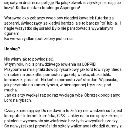
się całymi dniami na potęgę! Na jakąkolwiek rozrywkę nie mają co
liczyć. Kotka dostała totalnego Aspergera!
Wprawne oko zobaczy wygolony niegdyś kawałek futerka za
żebrami, świadczący, że kiedyś bardzo, ale to bardzo "to" lubiła... I
nagle wszystko się usrało! Było nie paradować z wywalonym
ogonem.
Bo we wszystkim potrzebny jest umiar.
Unplug?
Nie wiem jak to powiedzieć...
W tym roku nici z prawdziwego łowienia na LOPPIE!
Przypomina mi się taki dowcip rysunkowy, jak lord łowi ryby. Siedzi
on sobie na początku pomostu z gazetą w ręku, obok stolik,
koniaczek, parasol... Na końcu pomostu zaś stoi Jan. W pasiaku,
jak przystało na kamerdynera, w nienagannej fryzurze, pod
muchą.
Jan dzierży wędkę i raz po raz wyciąga rybę. Obrazek podpisany:
Lord na rybach.
Czasy zmieniają się. Do niedawna to żeśmy nie wiedzieli co to jest
komputer, Internet, komórka, GPS... Jakby na to nie spojrzeć moje
pokolenie wychowało się właściwie bez tych wszystkich rzeczy.
Co najwyżej ktoś przyniósł do szkoły walkmana i chodził dumny z