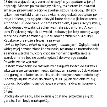
28 dni do wyjazdu, a ja zamiast cieszyć się, popadam w jakąś
depresję. Macam po raz kolejny pilkery, rozbieram kołowrotki,
smaruję, przewijam plecionki z jednej szpuli na drugą... Byleby
tylko mieć kontakt z tymi zabawkami, pogłaskać, podtykać, jak
moja kobieta, gdy ogląda kolczyki, które dostała (kilka lat temu...to
już ponad 10!) ode mnie. Z namaszczeniem, z jakąś ukrytą misją,
jakby dopasowywała już sukienkę, makijaż, pantofel... A, co mi
tam! Przykręcę młynek do wędki - zobaczę jak leży, ocenię wagę.
Może coś jeszcze zmienię? Co tu można zmienić? Szpulkę?
Rączkę se przełożę z lewej na prawą?
-
Jak to będzie tu leżeć, to ci wyrzucę - zobaczysz!
- Oglądam się i
widzę w jej oczach złość i bezsilność, tęsknotę za normalnością,
za moim wzrokiem , który choć na moment spotka się z jej
wzrokiem i nie będzie uciekał gdzieś do swojego świata...
Pewnie, że nie wyrzuci!
Jestem zmęczony. Po raz kolejny pakuję wszystko do skrzyni i
wkurzam się, że się nie mieści. Za każdym razem coś dokładam -
a to gumy, a to kotwice, druciki, sruciki i dotychczas mieściło się!
Dlaczego się nie mieści do cholery?! I czuję jak ciśnienie mi się
podnosi, bo będę musiał od nowa wywalić na dywan i ponowić
próbę.
28 dni!
Urodzę do wyjazdu, albo eksmisję dostanę i przerzucę się do
garażu. Tam będę miał spokój...