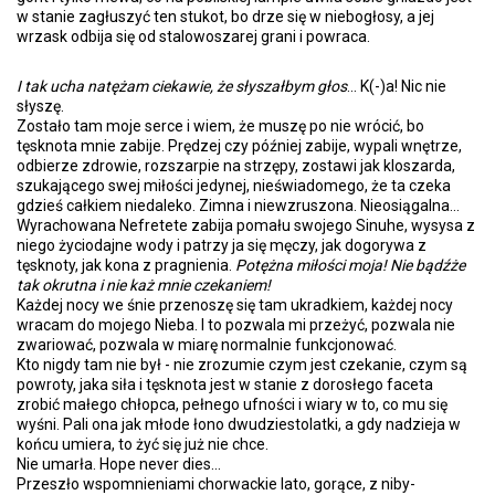
w stanie zagłuszyć ten stukot, bo drze się w niebogłosy, a jej
wrzask odbija się od stalowoszarej grani i powraca.
I tak ucha natężam ciekawie, że słyszałbym głos
... K(-)a! Nic nie
słyszę.
Zostało tam moje serce i wiem, że muszę po nie wrócić, bo
tęsknota mnie zabije. Prędzej czy później zabije, wypali wnętrze,
odbierze zdrowie, rozszarpie na strzępy, zostawi jak kloszarda,
szukającego swej miłości jedynej, nieświadomego, że ta czeka
gdzieś całkiem niedaleko. Zimna i niewzruszona. Nieosiągalna...
Wyrachowana Nefretete zabija pomału swojego Sinuhe, wysysa z
niego życiodajne wody i patrzy ja się męczy, jak dogorywa z
tęsknoty, jak kona z pragnienia.
Potężna miłości moja! Nie bądźże
tak okrutna i nie każ mnie czekaniem!
Każdej nocy we śnie przenoszę się tam ukradkiem, każdej nocy
wracam do mojego Nieba. I to pozwala mi przeżyć, pozwala nie
zwariować, pozwala w miarę normalnie funkcjonować.
Kto nigdy tam nie był - nie zrozumie czym jest czekanie, czym są
powroty, jaka siła i tęsknota jest w stanie z dorosłego faceta
zrobić małego chłopca, pełnego ufności i wiary w to, co mu się
wyśni. Pali ona jak młode łono dwudziestolatki, a gdy nadzieja w
końcu umiera, to żyć się już nie chce.
Nie umarła. Hope never dies...
Przeszło wspomnieniami chorwackie lato, gorące, z niby-