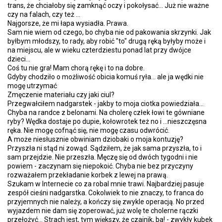
trans, że chciałoby się zamknąć oczy i pokołysać... Już nie ważne
czy na falach, czy też ...
Najgorsze, że mi łapa wysiadła. Prawa.
Sam nie wiem od czego, bo chyba nie od pakowania skrzynki. Jak
byłbym młodszy, to rady, aby robić "to" drugą ręką byłyby może i
na miejscu, ale w wieku czterdziestu ponad lat przy dwójce
dzieci...
Coś tu nie gra! Mam chorą rękę i to na dobre.
Gdyby chodziło o możliwość obicia komuś ryła... ale ja wędki nie
mogę utrzymać
Zmęczenie materiału czy jaki ciul?
Przegwałciłem nadgarstek - jakby to moja ciotka powiedziała...
Chyba na randce z belonami. Na cholerę człek łowi te gówniane
ryby? Wędka dostaje po dupie, kołowrotek też no i ...nieszczęsna
ręka. Nie mogę cofnąć się, nie mogę czasu odwrócić.
A może niesłusznie obwiniam dziobaki o moja kontuzję?
Przyszła ni stąd ni zowąd. Sądziłem, że jak sama przyszła, to i
sam przejdzie. Nie przeszła. Męczę się od dwóch tygodni i nie
powiem - zaczynam się niepokoić. Chyba nie bez przyczyny
rozważałem przekładanie korbek z lewej na prawą.
Szukam w Internecie co za robal mnie trawi. Najbardziej pasuje
zespół cieśni nadgarstka. Cokolwiek to nie znaczy, to franca do
przyjemnych nie należy, a kończy się zwykle operacją. No przed
wyjazdem nie dam się zoperować, już wolę te cholerne rączki
przełożyć... Strach jest, tym większy, że czajnik, ba! - zwykły kubek