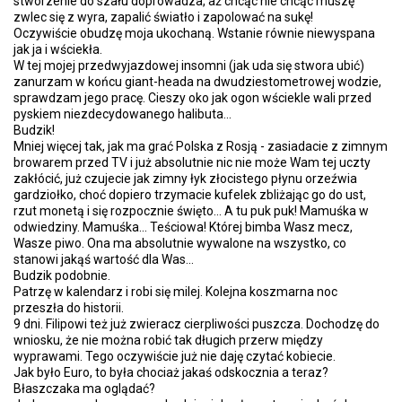
stworzenie do szału doprowadza, aż chcąc nie chcąc muszę
zwlec się z wyra, zapalić światło i zapolować na sukę!
Oczywiście obudzę moja ukochaną. Wstanie równie niewyspana
jak ja i wściekła.
W tej mojej przedwyjazdowej insomni (jak uda się stwora ubić)
zanurzam w końcu giant-heada na dwudziestometrowej wodzie,
sprawdzam jego pracę. Cieszy oko jak ogon wściekle wali przed
pyskiem niezdecydowanego halibuta...
Budzik!
Mniej więcej tak, jak ma grać Polska z Rosją - zasiadacie z zimnym
browarem przed TV i już absolutnie nic nie może Wam tej uczty
zakłócić, już czujecie jak zimny łyk złocistego płynu orzeźwia
gardziołko, choć dopiero trzymacie kufelek zbliżając go do ust,
rzut monetą i się rozpocznie święto... A tu puk puk! Mamuśka w
odwiedziny. Mamuśka... Teściowa! Której bimba Wasz mecz,
Wasze piwo. Ona ma absolutnie wywalone na wszystko, co
stanowi jakąś wartość dla Was...
Budzik podobnie.
Patrzę w kalendarz i robi się milej. Kolejna koszmarna noc
przeszła do historii.
9 dni. Filipowi też już zwieracz cierpliwości puszcza. Dochodzę do
wniosku, że nie można robić tak długich przerw między
wyprawami. Tego oczywiście już nie daję czytać kobiecie.
Jak było Euro, to była chociaż jakaś odskocznia a teraz?
Błaszczaka ma oglądać?