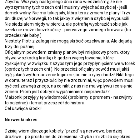
Zbychu. Wszyscy następnego dnia rano wiedzieliśmy, że nie
wytrzymamy tych trzech dni i musimy wyjechać szybciej - jeśli
domek wolny. Nie ma takiej siły, która teraz zmieni te plany! Trzy
dni dłużej w Norwegii, to tak jakby z więzienia szybciej wypuścili.
Nie siedziałem nigdy w pierdlu, ale potrafię wyobrazić sobie jak
człek nie może doczekać się ...pierwszego zimnego browara (bo
przecież nie baby ).
Niestety Piotr z załogą nie mogą skrócić oczekiwania. Ale dojadą
trzy dni później.
Oficjalnym powodem zmiany planów był miejscowy prom, który
pływa w szkocką kratkę i 5 godzin więcej łowienia, które
zyskujemy, w związku z szybszym jego przypłynięciem we wtorek
(oprócz tych trzech dni ). No przecież oficjalny powód musi jakiś
być, jakieś wytłumaczenie logiczne, bo nie o ryby chodzi! Nikt tego
w domu teraz i przyszłości by nie zrozumiał, więc powodem musi
być coś zewnętrznego, na co nikt z nas nie ma wpływu i co się nie
zmieni. Prom jest dobrym wyjaśnieniem nieprawdaż?
Małżonki przyjęły tę wiadomość (problemy z promem - nazwijmy
to oględnie) i temat przeszedł do historii.
Cel uświęca środki!
Norweski okres
.
Dzisiaj wiem dlaczego kobiety "przed" są nerwowe, bardziej
drażliwe... po prostu nie do zniesienia. Chyba i mi zbliża się okres.