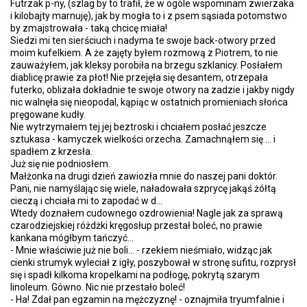
Futrzak p-ny, (szlag by to trafił, że w ogóle wspominam zwierzaka
i kilobajty marnuję), jak by mogła to i z psem sąsiada potomstwo
by zmajstrowała - taką chcicę miała!
Siedzi mi ten sierściuch i nadyma te swoje back-otwory przed
moim kufelkiem. A że zajęty byłem rozmową z Piotrem, to nie
zauważyłem, jak kleksy porobiła na brzegu szklanicy. Posłałem
diablicę prawie za płot! Nie przejęła się desantem, otrzepała
futerko, oblizała dokładnie te swoje otwory na zadzie i jakby nigdy
nic walnęła się nieopodal, kąpiąc w ostatnich promieniach słońca
pręgowane kudły.
Nie wytrzymałem tej jej beztroski i chciałem posłać jeszcze
sztukasa - kamyczek wielkości orzecha. Zamachnąłem się ... i
spadłem z krzesła.
Już się nie podniosłem.
Małżonka na drugi dzień zawiozła mnie do naszej pani doktór.
Pani, nie namyślając się wiele, naładowała szprycę jakąś żółtą
cieczą i chciała mi to zapodać w d...
Wtedy doznałem cudownego ozdrowienia! Nagle jak za sprawą
czarodziejskiej różdżki kręgosłup przestał boleć, no prawie
kankana mógłbym tańczyć...
- Mnie właściwie już nie boli... - rzekłem nieśmiało, widząc jak
cienki strumyk wyleciał z igły, poszybował w stronę sufitu, rozprysł
się i spadł kilkoma kropelkami na podłogę, pokrytą szarym
linoleum. Gówno. Nic nie przestało boleć!
- Ha! Zdał pan egzamin na mężczyznę! - oznajmiła tryumfalnie i