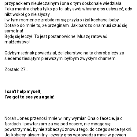
przypadkiem nieuleczalnym i ona o tym doskonale wiedziała.
Taka mantra chyba tylko po to, aby swój własny głos usłyszeć, gdy
nikt wokół go nie słyszy...
I w tym momencie zrobiło mi się przykro i żal kochanej baby.
Dotarło do mnie to, że przeginam. Jak bardzo ona musi czuć się
samotna!
Będę się leczył. To jest postanowione. Muszę ratować
małżeństwo!
Gdybym jednak powiedział, że lekarstwo na ta chorobę leży za
siedemdziesiątym pierwszym, byłbym zwykłym chamem...
Zostało 27...
I can't help myself,
I've got to see you again!
Norah Jones przenosi mnie w inny wymiar. Ona o facecie, ja o
fjordach. I powtarzam za nią pod nosem, nie mogąc się
powstrzymać, by nie zobaczyć znowu tego, do czego serce tęskni.
Jej kobiecy, aksamitny i czysty głos wprowadza mnie w pewien