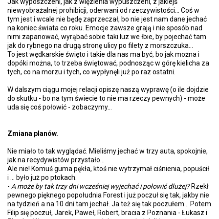
Jak wyposzczeni, jak z więzienia wypuszczeni, z jakiejś
niewyobrażalnej prohibicji, oderwani od rzeczywistości... Coś w
tym jest i wcale nie będę zaprzeczał, bo nie jest nam dane jechać
na koniec świata co roku. Emocje zawsze grają i nie sposób nad
nimi zapanować, wyrąbać sobie taki luz we łbie, by pojechać tam
jak do rybnego na drugą stronę ulicy po filety z morszczuka...
To jest wędkarskie święto i takie dla nas ma być, bo jak można i
dopóki można, to trzeba świętować, podnosząc w górę kielicha za
tych, co na morzu i tych, co wypłynęli już po raz ostatni.
W dalszym ciągu mojej relacji opiszę naszą wyprawę (o ile dojdzie
do skutku - bo na tym świecie to nie ma rzeczy pewnych) - może
uda się coś połowić - zobaczymy...
Zmiana planów.
Nie miało to tak wyglądać. Mieliśmy jechać w trzy auta, spokojnie,
jak na recydywistów przystało...
Ale nie! Komuś guma pękła, ktoś nie wytrzymał ciśnienia, popuścił
i ... było już po ptokach.
-
A może by tak trzy dni wcześniej wyjechać i połowić dłużej?
Rzekł
pewnego pięknego popołudnia Forest i już poczuł się tak, jakby nie
na tydzień a na 10 dni tam jechał. Ja też się tak poczułem... Potem
Filip się poczuł, Jarek, Paweł, Robert, bracia z Poznania - Łukasz i