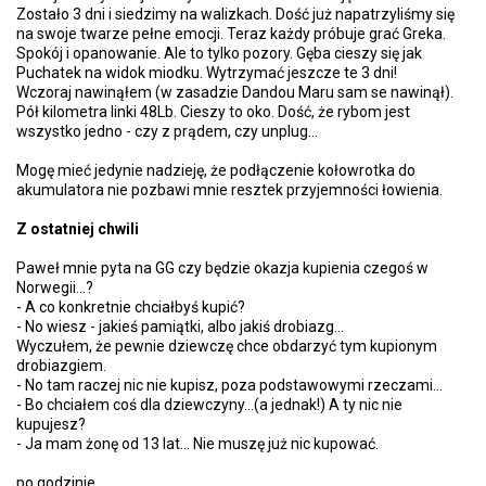
Zostało 3 dni i siedzimy na walizkach. Dość już napatrzyliśmy się
na swoje twarze pełne emocji. Teraz każdy próbuje grać Greka.
Spokój i opanowanie. Ale to tylko pozory. Gęba cieszy się jak
Puchatek na widok miodku. Wytrzymać jeszcze te 3 dni!
Wczoraj nawinąłem (w zasadzie Dandou Maru sam se nawinął).
Pół kilometra linki 48Lb. Cieszy to oko. Dość, że rybom jest
wszystko jedno - czy z prądem, czy unplug...
Mogę mieć jedynie nadzieję, że podłączenie kołowrotka do
akumulatora nie pozbawi mnie resztek przyjemności łowienia.
Z ostatniej chwili
Paweł mnie pyta na GG czy będzie okazja kupienia czegoś w
Norwegii...?
- A co konkretnie chciałbyś kupić?
- No wiesz - jakieś pamiątki, albo jakiś drobiazg...
Wyczułem, że pewnie dziewczę chce obdarzyć tym kupionym
drobiazgiem.
- No tam raczej nic nie kupisz, poza podstawowymi rzeczami...
- Bo chciałem coś dla dziewczyny...(a jednak!) A ty nic nie
kupujesz?
- Ja mam żonę od 13 lat... Nie muszę już nic kupować.
po godzinie...