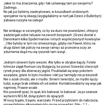
Jakie to ma znaczenia, gdy i tak ustawiają tam po swojemu?
Żadnego...
No jak już byliśmy zaokrętowani, w koszulkach zrobionych
specjalnie na tę okazję (wyglądaliśmy w nich jak Dzieci z Bullerbyn)
zabawa ruszyła na całego!
Nie wnikając w szczegóły, co by za dużo nie powiedzieć, chłopcy
zadziergali sobie tatuaże na swoich bicepsach. (Grześ dostał z
Danonkami kilka Spidermanów i innych współczesnych kowbojów
...) Nie byłoby w tym nic śmiesznego, gdyby nie Paweł, który na
drugi dzień tak patrzy na swoje ramię i aż przeciera oczy ze
zdumienia skąd mu się rysunek tam wziął...
Jednym słowem było wesoło. Ale tylko w obrębie kajuty. Fotele
lotnicze zajęli Rumuni czy Bułgarzy, bo ponoć Szwedzi otworzyli
rynek pracy dla zbieraczy jagód. Poukładali się więc pokotem
wszędzie, gdzie to było możliwe i nikt już tamtędy nie przeszedł.
Nie o ścisk chodzi, ale o mydło. Śmiem twierdzić, że mydło łączy
ludzi, a jego brak oddala ich od siebie. Kontaktowaliśmy się więc jak
najmniej. Prawie wcale.
Kto poszedł spać, to spał, kto balował, to balował. Ja po seansie
wytwórni M.G.M, dołączyłem do śpiących.
W nocy bujało, trzęsło, warczało. Przed przybiciem do nabrzeża,
sprawdziliśmy alkomatem kto może prowadzić. Filip - 1,1 -