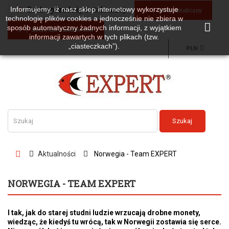
Brak sprzedaży detalicznej
Informujemy, iż nasz sklep internetowy wykorzystuje
Sklep detaliczny
technologię plików cookies a jednocześnie nie zbiera w
sposób automatyczny żadnych informacji, z wyjątkiem
Strefa dla handlowców
informacji zawartych w tych plikach (tzw.
„ciasteczkach”).
PLN
Szukaj
Aktualności
Norwegia - Team EXPERT
NORWEGIA - TEAM EXPERT
I tak, jak do starej studni ludzie wrzucają drobne monety,
wiedząc, że kiedyś tu wrócą, tak w Norwegii zostawia się serce.