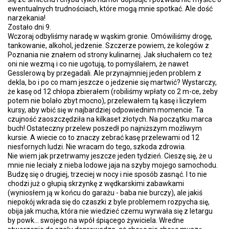
ewentualnych trudnościach, które mogą mnie spotkać. Ale dość
narzekania!
Zostało dni 9.
Wczoraj odbyliśmy naradę w wąskim gronie. Omówiliśmy drogę,
tankowanie, alkohol, jedzenie. Szczerze powiem, że kolegów z
Poznania nie znałem od strony kulinarnej. Jak słuchałem co też
oni nie wezmą i co nie ugotują, to pomyślałem, że nawet
Gesslerową by przegadali. Ale przynajmniej jeden problem z
dekla, bo i po co mam jeszcze o jedzenie się martwić? Wystarczy,
że kasę od 12 chłopa zbierałem (robiliśmy wpłaty co 2 m-ce, żeby
potem nie bolało zbyt mocno), przelewałem tą kasę i liczyłem
kursy, aby wbić się w najbardziej odpowiednim momencie. Ta
czujność zaoszczędziła na kilkaset złotych. Na początku marca
buch! Ostateczny przelew poszedł po najniższym możliwym
kursie. A wiecie co to znaczy zebrać kasę przelewami od 12
niesfornych ludzi. Nie wracam do tego, szkoda zdrowia.
Nie wiem jak przetrwamy jeszcze jeden tydzień. Cieszę się, że u
mnie nie leciały z nieba lodowe jaja na szyby mojego samochodu.
Budzę się o drugiej, trzeciej w nocy i nie sposób zasnąć. I to nie
chodzi już o głupią skrzynkę z wędkarskimi zabawkami
(wyniosłem ją w końcu do garażu - baba nie burczy), ale jakiś
niepokój wkrada się do czaszki z byle problemem rozpycha się,
obija jak mucha, która nie wiedzieć czemu wyrwała się z letargu
by powk... swojego na wpół śpiącego żywiciela. Wredne