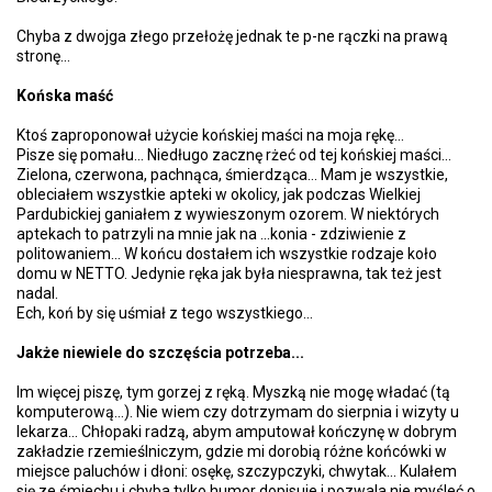
Chyba z dwojga złego przełożę jednak te p-ne rączki na prawą
stronę...
Końska maść
Ktoś zaproponował użycie końskiej maści na moja rękę...
Pisze się pomału... Niedługo zacznę rżeć od tej końskiej maści...
Zielona, czerwona, pachnąca, śmierdząca... Mam je wszystkie,
obleciałem wszystkie apteki w okolicy, jak podczas Wielkiej
Pardubickiej ganiałem z wywieszonym ozorem. W niektórych
aptekach to patrzyli na mnie jak na ...konia - zdziwienie z
politowaniem... W końcu dostałem ich wszystkie rodzaje koło
domu w NETTO. Jedynie ręka jak była niesprawna, tak też jest
nadal.
Ech, koń by się uśmiał z tego wszystkiego...
Jakże niewiele do szczęścia potrzeba...
Im więcej piszę, tym gorzej z ręką. Myszką nie mogę władać (tą
komputerową...). Nie wiem czy dotrzymam do sierpnia i wizyty u
lekarza... Chłopaki radzą, abym amputował kończynę w dobrym
zakładzie rzemieślniczym, gdzie mi dorobią różne końcówki w
miejsce paluchów i dłoni: osękę, szczypczyki, chwytak... Kulałem
się ze śmiechu i chyba tylko humor dopisuje i pozwala nie myśleć o