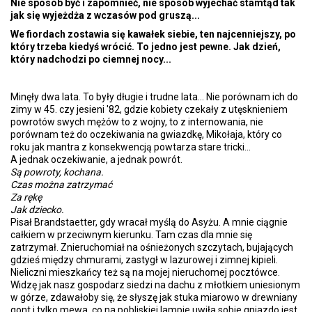
Nie sposób być i zapomnieć, nie sposób wyjechać stamtąd tak
jak się wyjeżdża z wczasów pod gruszą...
We fiordach zostawia się kawałek siebie, ten najcenniejszy, po
który trzeba kiedyś wrócić. To jedno jest pewne. Jak dzień,
który nadchodzi po ciemnej nocy...
Minęły dwa lata. To były długie i trudne lata... Nie porównam ich do
zimy w 45. czy jesieni '82, gdzie kobiety czekały z utęsknieniem
powrotów swych mężów to z wojny, to z internowania, nie
porównam też do oczekiwania na gwiazdkę, Mikołaja, który co
roku jak mantra z konsekwencją powtarza stare tricki...
A jednak oczekiwanie, a jednak powrót.
Są powroty, kochana.
Czas można zatrzymać
Za rękę
Jak dziecko.
Pisał Brandstaetter, gdy wracał myślą do Asyżu. A mnie ciągnie
całkiem w przeciwnym kierunku. Tam czas dla mnie się
zatrzymał. Znieruchomiał na ośnieżonych szczytach, bujających
gdzieś między chmurami, zastygł w lazurowej i zimnej kipieli.
Nieliczni mieszkańcy też są na mojej nieruchomej pocztówce.
Widzę jak nasz gospodarz siedzi na dachu z młotkiem uniesionym
w górze, zdawałoby się, że słyszę jak stuka miarowo w drewniany
gont i tylko mewa, co na pobliskiej lampie uwiła sobie gniazdo jest