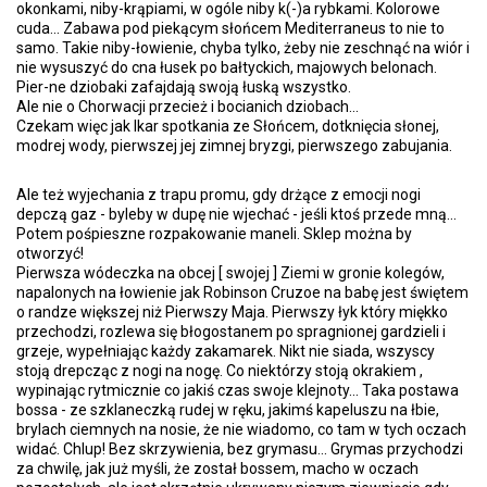
okonkami, niby-krąpiami, w ogóle niby k(-)a rybkami. Kolorowe
cuda... Zabawa pod piekącym słońcem Mediterraneus to nie to
samo. Takie niby-łowienie, chyba tylko, żeby nie zeschnąć na wiór i
nie wysuszyć do cna łusek po bałtyckich, majowych belonach.
Pier-ne dziobaki zafajdają swoją łuską wszystko.
Ale nie o Chorwacji przecież i bocianich dziobach...
Czekam więc jak Ikar spotkania ze Słońcem, dotknięcia słonej,
modrej wody, pierwszej jej zimnej bryzgi, pierwszego zabujania.
Ale też wyjechania z trapu promu, gdy drżące z emocji nogi
depczą gaz - byleby w dupę nie wjechać - jeśli ktoś przede mną...
Potem pośpieszne rozpakowanie maneli. Sklep można by
otworzyć!
Pierwsza wódeczka na obcej [ swojej ] Ziemi w gronie kolegów,
napalonych na łowienie jak Robinson Cruzoe na babę jest świętem
o randze większej niż Pierwszy Maja. Pierwszy łyk który miękko
przechodzi, rozlewa się błogostanem po spragnionej gardzieli i
grzeje, wypełniając każdy zakamarek. Nikt nie siada, wszyscy
stoją drepcząc z nogi na nogę. Co niektórzy stoją okrakiem ,
wypinając rytmicznie co jakiś czas swoje klejnoty... Taka postawa
bossa - ze szklaneczką rudej w ręku, jakimś kapeluszu na łbie,
brylach ciemnych na nosie, że nie wiadomo, co tam w tych oczach
widać. Chlup! Bez skrzywienia, bez grymasu... Grymas przychodzi
za chwilę, jak już myśli, że został bossem, macho w oczach