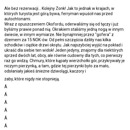
Ale bez rezerwacji... Kolejny Zonk! Jak to jednak w krajach, w
których turysta jest górą bywa, ferryman wpuścił nas przed
autochtonami.
Wraz z opuszczeniem Oksfordu, oderwaliśmy się od tęczy i już
byliśmy prawie ponad nią. Okrakiem staliśmy jedną nogą w innym
świecie, w innym wymiarze. Nie bynajmniej przez "gofera" z
dżemem za 15 NOK-ów. Od pełni szczęścia dziliły nas kilka
schodków i ciężkie drzwi okrętu. Jak najszybciej wyjść na pokład i
ukraść dla siebie ten widok! Jeden jedyny, znajomy dla niektórych
sprzed dwóch lat, obcy, ale równie cudowny dla tych, co pierwszy
raz go widzą. Chmury, które kąpały wierzchołki gór, przykrywały je
niczym pierzynką, a tam, gdzie tej pierzynki było za mało,
odsłaniały jakieś śnieżne dziwolągi, kaczory i
żaby, które nigdy nie stopnieją.
Â
Â
Â
Â
Â
Â