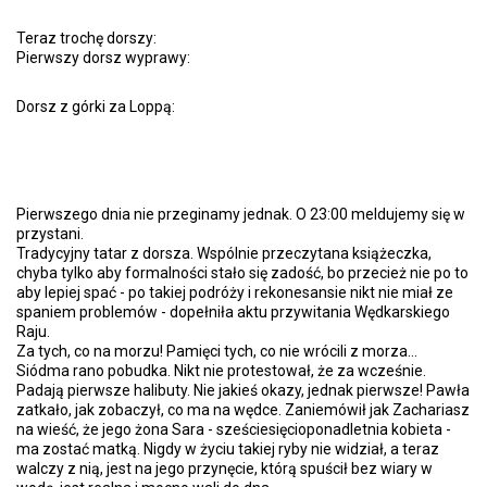
Teraz trochę dorszy:
Pierwszy dorsz wyprawy:
Dorsz z górki za Loppą:
Pierwszego dnia nie przeginamy jednak. O 23:00 meldujemy się w
przystani.
Tradycyjny tatar z dorsza. Wspólnie przeczytana książeczka,
chyba tylko aby formalności stało się zadość, bo przecież nie po to
aby lepiej spać - po takiej podróży i rekonesansie nikt nie miał ze
spaniem problemów - dopełniła aktu przywitania Wędkarskiego
Raju.
Za tych, co na morzu! Pamięci tych, co nie wrócili z morza...
Siódma rano pobudka. Nikt nie protestował, że za wcześnie.
Padają pierwsze halibuty. Nie jakieś okazy, jednak pierwsze! Pawła
zatkało, jak zobaczył, co ma na wędce. Zaniemówił jak Zachariasz
na wieść, że jego żona Sara - sześciesięcioponadletnia kobieta -
ma zostać matką. Nigdy w życiu takiej ryby nie widział, a teraz
walczy z nią, jest na jego przynęcie, którą spuścił bez wiary w