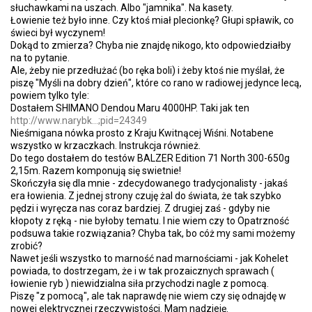
słuchawkami na uszach. Albo "jamnika". Na kasety.
Łowienie też było inne. Czy ktoś miał plecionkę? Głupi spławik, co
świeci był wyczynem!
Dokąd to zmierza? Chyba nie znajdę nikogo, kto odpowiedziałby
na to pytanie.
Ale, żeby nie przedłużać (bo ręka boli) i żeby ktoś nie myślał, że
piszę "Myśli na dobry dzień", które co rano w radiowej jedynce lecą,
powiem tylko tyle:
Dostałem SHIMANO Dendou Maru 4000HP. Taki jak ten
http://www.narybk...;pid=24349
Nieśmigana nówka prosto z Kraju Kwitnącej Wiśni. Notabene
wszystko w krzaczkach. Instrukcja również.
Do tego dostałem do testów BALZER Edition 71 North 300-650g
2,15m. Razem komponują się swietnie!
Skończyła się dla mnie - zdecydowanego tradycjonalisty - jakaś
era łowienia. Z jednej strony czuję żal do świata, że tak szybko
pędzi i wyręcza nas coraz bardziej. Z drugiej zaś - gdyby nie
kłopoty z ręką - nie byłoby tematu. I nie wiem czy to Opatrzność
podsuwa takie rozwiązania? Chyba tak, bo cóż my sami możemy
zrobić?
Nawet jeśli wszystko to marność nad marnościami - jak Kohelet
powiada, to dostrzegam, że i w tak prozaicznych sprawach (
łowienie ryb ) niewidzialna siła przychodzi nagle z pomocą.
Piszę "z pomocą", ale tak naprawdę nie wiem czy się odnajdę w
nowej elektrycznej rzeczywistości. Mam nadzieję.