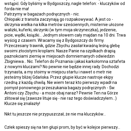
wstąpić. Gdy byliśmy w Bydgoszczy, nagle telefon: - kluczyków od
forda nie ma!
Patrzymy w bagażach podręcznych - nic.
Chłopaki z transita zaczynają go rozpakowywać. A jest co -
skrzynia wielka na kilka metrów sześciennych, misternie ułożone
walizki, kuferki, skrzynki (w tym moja skrzyneczka), jedzenie,
picie, wędki, książki... Jednym słowem cały majdan na 10 dni. Trwa
wyścig z czasem. Wracamy się z Bydgoszczy do firmy.
Przeczesany trawnik, gdzie Zbychu zasilał kwaśną leśną glebę
swoimi złocistymi kroplami. Nasze Panie na szpilkach drapią
paznokciami ziemię w miejscach domniemanych odwiedzin
Zbigniewa... Nic. Telefon do Poznania i jakaś karkołomna sztafeta
z nowymi kluczami? No pewnie nie będzie innej rady. Dochodzi
trzynasta, a my stoimy w miejscu startu i nawet o metr nie
jesteśmy bliżej Gdańska. Przez głupie klucze nastroje ekipy
rzedną z każdą chwilą. Nie wiem teraz kto pierwszy wpadł na
pomysł ponownego przeszukania bagaży podręcznych - Św.
Antoni czy Zbychu - a może obaj naraz? Pewnie Ten na Górze
zlitował się (zawsze lituje się - nie raz tego doświadczyłem...)
Klucze się znalazły!
Nikt tu jeszcze nie przypuszczał, że nie ma kluczyków...
Człek spieszy się na ten głupi prom, by być w kolejce pierwszy...