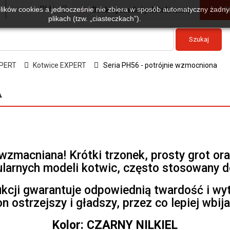
Waluta :
PLN
Brak sprzedaży detalicznej
S
plików cookies a jednocześnie nie zbiera w sposób automatyczny żadnyc
plikach (tzw. „ciasteczkach”).
Szukaj
PERT
Kotwice EXPERT
Seria PH56 - potrójnie wzmocniona
A
zmacniana! Krótki trzonek, prosty grot ora
ularnych modeli kotwic, często stosowany d
ukcji gwarantuje odpowiednią twardość i w
on ostrzejszy i gładszy, przez co lepiej wbij
Kolor: CZARNY NILKIEL