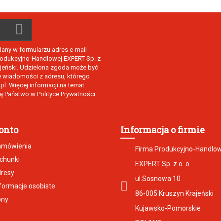
ny w formularzu adres e-mail
Produkcyjno-Handlowej EXPERT Sp. z
rajeński. Udzielona zgoda może być
e wiadomości z adresu, którego
l. Więcej informacji na temat
 Państwo w Polityce Prywatności.
onto
Informacja o firmie
amówienia
Firma Produkcyjno-Handlo
chunki
EXPERT Sp. z o. o.
dresy
ul.Sosnowa 10
formacje osobiste
86-005 Kruszyn Krajeński
ony
Kujawsko-Pomorskie