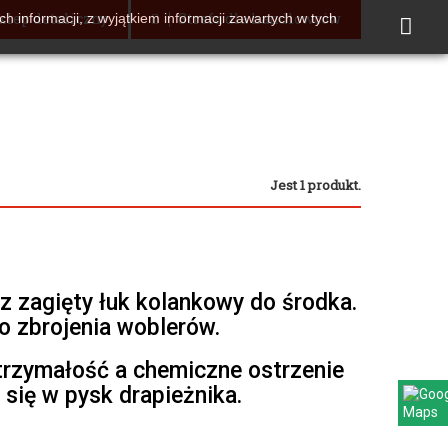
klep detaliczny
Strefa dla handlowców
h informacji, z wyjątkiem informacji zawartych w tych
Jest 1 produkt.
z zagięty łuk kolankowy do środka.
o zbrojenia woblerów.
ytrzymałość a chemiczne ostrzenie
a się w pysk drapieżnika.