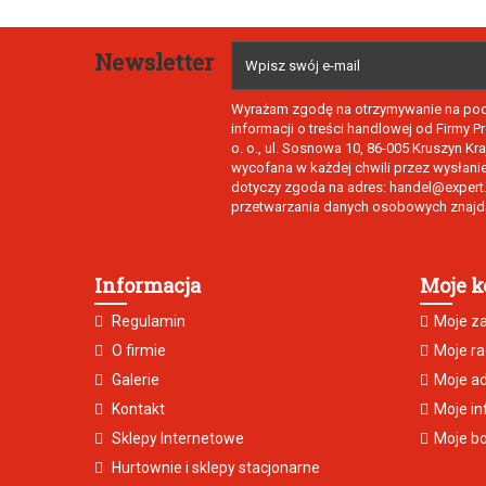
Newsletter
Wyrażam zgodę na otrzymywanie na poda
informacji o treści handlowej od Firmy 
o. o., ul. Sosnowa 10, 86-005 Kruszyn K
wycofana w każdej chwili przez wysłani
dotyczy zgoda na adres: handel@expert.p
przetwarzania danych osobowych znajdą
Informacja
Moje k
Regulamin
Moje z
O firmie
Moje ra
Galerie
Moje a
Kontakt
Moje in
Sklepy Internetowe
Moje b
Hurtownie i sklepy stacjonarne