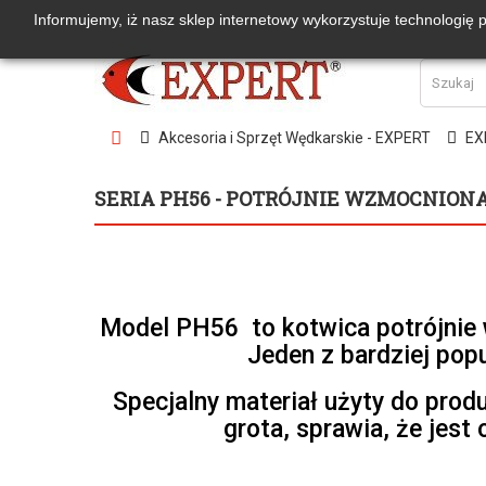
Informujemy, iż nasz sklep internetowy wykorzystuje technologię 
Akcesoria i Sprzęt Wędkarskie - EXPERT
EX
SERIA PH56 - POTRÓJNIE WZMOCNION
Model PH56 to kotwica potrójnie w
Jeden z bardziej pop
Specjalny materiał użyty do prod
grota, sprawia, że jest 