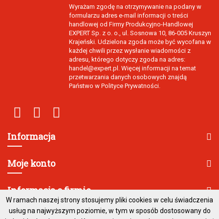
Wyrażam zgodę na otrzymywanie na podany w
formularzu adres e-mail informacji o treści
handlowej od Firmy Produkcyjno-Handlowej
EXPERT Sp. z o. o., ul. Sosnowa 10, 86-005 Kruszyn
Krajeński. Udzielona zgoda może być wycofana w
każdej chwili przez wysłanie wiadomości z
adresu, którego dotyczy zgoda na adres:
handel@expert.pl. Więcej informacji na temat
przetwarzania danych osobowych znajdą
Państwo w Polityce Prywatności.
Informacja
Moje konto
Informacja o firmie
W ramach naszej strony stosujemy pliki cookies w celu świadczenia
usług na najwyższym poziomie, w tym w sposób dostosowany do