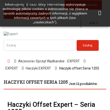
Brak sprzedaży detalicznej
Informujemy, iż nasz sklep internetowy wykorzystuje
Sklep detaliczny
technologię plików cookies a jednocześnie nie zbiera w
sposób automatyczny żadnych informacji, z wyjątkiem
Strefa dla handlowców
informacji zawartych w tych plikach (tzw.
„ciasteczkach”).
PLN
Szukaj
Akcesoria i Sprzęt Wędkarskie - EXPERT
EXPERT
Haczyki EXPERT
Haczyki offset Seria 1205
HACZYKI OFFSET SERIA 1205
Jest 12 produktów.
Haczyki Offset Expert – Seria