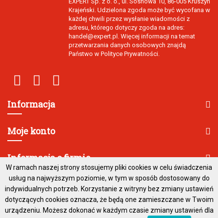
EXPERT Sp. z o. o., ul. Sosnowa 10, 86-005 Kruszyn
Krajeński. Udzielona zgoda może być wycofana w
każdej chwili przez wysłanie wiadomości z
adresu, którego dotyczy zgoda na adres:
handel@expert.pl. Więcej informacji na temat
przetwarzania danych osobowych znajdą
Państwo w Polityce Prywatności.
Informacja
Moje konto
Informacja o firmie
W ramach naszej strony stosujemy pliki cookies w celu świadczenia
usług na najwyższym poziomie, w tym w sposób dostosowany do
indywidualnych potrzeb. Korzystanie z witryny bez zmiany ustawień
dotyczących cookies oznacza, że będą one zamieszczane w Twoim
urządzeniu. Możesz dokonać w każdym czasie zmiany ustawień dla