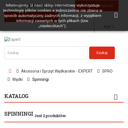
Brak sprzedaży detalicznej
Informujemy, iż nasz sklep internetowy wykorzystuje
Sklep detaliczny
technologię plików cookies a jednocześnie nie zbiera w
sposób automatyczny żadnych informacji, z wyjątkiem
Strefa dla handlowców
informacji zawartych w tych plikach (tzw.
„ciasteczkach”).
PLN
Szukaj
Akcesoria i Sprzęt Wędkarskie - EXPERT
SPRO
Wędki
Spinningi
KATALOG
SPINNINGI
Jest 2 produktów.