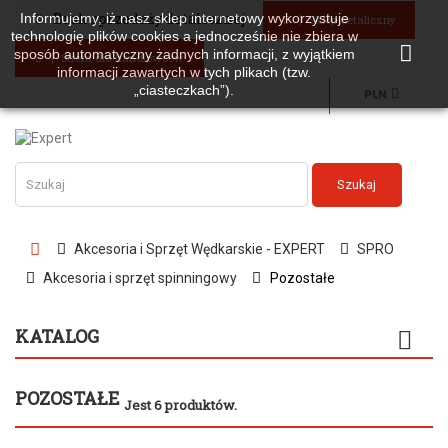
Brak sprzedaży detalicznej
Informujemy, iż nasz sklep internetowy wykorzystuje
Sklep detaliczny
technologię plików cookies a jednocześnie nie zbiera w
sposób automatyczny żadnych informacji, z wyjątkiem
Strefa dla handlowców
informacji zawartych w tych plikach (tzw.
„ciasteczkach”).
PLN
Szukaj
Akcesoria i Sprzęt Wędkarskie - EXPERT
SPRO
Akcesoria i sprzęt spinningowy
Pozostałe
KATALOG
POZOSTAŁE
Jest 6 produktów.