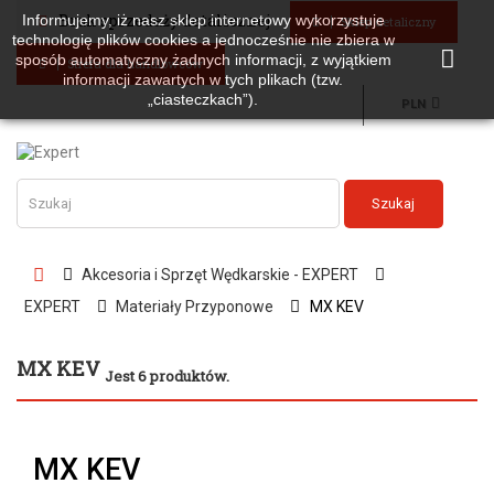
Brak sprzedaży detalicznej
Informujemy, iż nasz sklep internetowy wykorzystuje
Sklep detaliczny
technologię plików cookies a jednocześnie nie zbiera w
sposób automatyczny żadnych informacji, z wyjątkiem
Strefa dla handlowców
informacji zawartych w tych plikach (tzw.
„ciasteczkach”).
PLN
Szukaj
Akcesoria i Sprzęt Wędkarskie - EXPERT
EXPERT
Materiały Przyponowe
MX KEV
MX KEV
Jest 6 produktów.
MX KEV