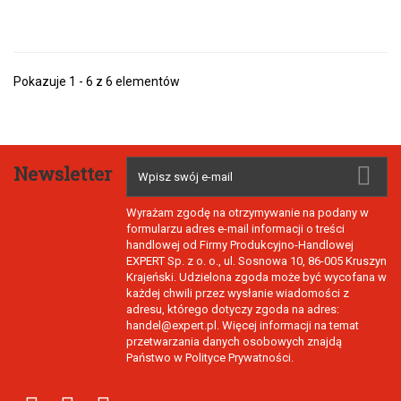
Pokazuje 1 - 6 z 6 elementów
Newsletter
Wyrażam zgodę na otrzymywanie na podany w
formularzu adres e-mail informacji o treści
handlowej od Firmy Produkcyjno-Handlowej
EXPERT Sp. z o. o., ul. Sosnowa 10, 86-005 Kruszyn
Krajeński. Udzielona zgoda może być wycofana w
każdej chwili przez wysłanie wiadomości z
adresu, którego dotyczy zgoda na adres:
handel@expert.pl. Więcej informacji na temat
przetwarzania danych osobowych znajdą
Państwo w Polityce Prywatności.