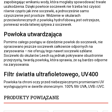
zapobiegając wnikaniu wody, która mogłaby spowodować trwałe
uszkodzenia. Dzięki powłoce soczewek nie trzeba też czyścić
równie często jak inne soczewki, a jednocześnie samo
czyszczenie jest prostsze. Widzenie w okularach
przeciwsłonecznych z powłoką hydrofobową jest ostrzejsze,
ponieważ woda łatwiej spływa z soczewek.
Powłoka utwardzająca
Pomimo całego postępu w dziedzinie powłok do soczewek, nie
opracowano jeszcze soczewek całkowicie odpornych na
zarysowania – nie oferują tego nawet soczewki szklane.
Soczewki do okularów Leech są jednak pokrywane obustronnie
przejrzystą, twardą powłoką, która sprawia, że są bardzo odporne
na zarysowania.
Filtr światła ultrafioletowego, UV400
Powłoka ta chroni oczy przed niebezpiecznymi promieniami UV
występującymi w świetle słonecznym. 100% filtr UVA, UVB i UVC.
PRODUKTY POWIĄZANE