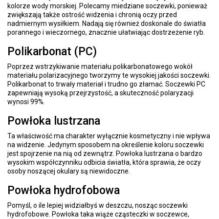
kolorze wody morskiej. Polecamy miedziane soczewki, ponieważ
zwiększają także ostrość widzenia i chronią oczy przed
nadmiernym wysiłkiem. Nadają się również doskonale do światła
porannego i wieczornego, znacznie ułatwiając dostrzeżenie ryb.
Polikarbonat (PC)
Poprzez wstrzykiwanie materiału polikarbonatowego wokół
materiału polarizacyjnego tworzymy te wysokiej jakości soczewki.
Polikarbonat to trwały materiał i trudno go złamać. Soczewki PC
zapewniają wysoką przejrzystość, a skuteczność polaryzacji
wynosi 99%.
Powłoka lustrzana
Ta właściwość ma charakter wyłącznie kosmetyczny i nie wpływa
na widzenie. Jedynym sposobem na określenie koloru soczewki
jest spojrzenie na nią od zewnątrz. Powłoka lustrzana o bardzo
wysokim współczynniku odbicia światła, która sprawia, że oczy
osoby noszącej okulary są niewidoczne.
Powłoka hydrofobowa
Pomyśl, o ile lepiej widziałbyś w deszczu, nosząc soczewki
hydrofobowe. Powłoka taka wiąże cząsteczki w soczewce,