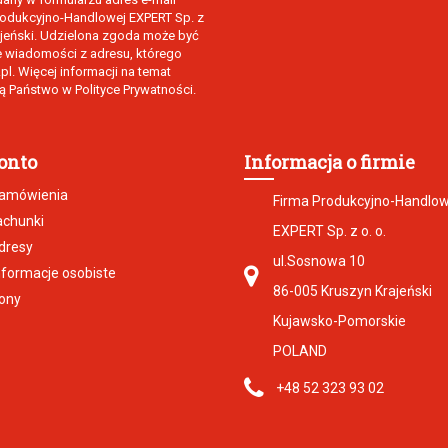
Produkcyjno-Handlowej EXPERT Sp. z
rajeński. Udzielona zgoda może być
e wiadomości z adresu, którego
l. Więcej informacji na temat
 Państwo w Polityce Prywatności.
onto
Informacja o firmie
zamówienia
Firma Produkcyjno-Handlo
achunki
EXPERT Sp. z o. o.
dresy
ul.Sosnowa 10
nformacje osobiste
86-005 Kruszyn Krajeński
ony
Kujawsko-Pomorskie
POLAND
+48 52 323 93 02