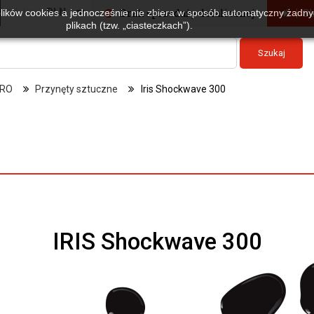
Waluta :
PLN
Brak sprzedaży detalicznej
Sk
plików cookies a jednocześnie nie zbiera w sposób automatyczny żadnyc
plikach (tzw. „ciasteczkach”).
Szukaj
RO
Przynęty sztuczne
Iris Shockwave 300
IRIS Shockwave 300