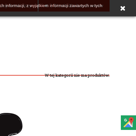
lep detaliczny
Strefa dla handlowców
h informacji, z wyjątkiem informacji zawartych w tych
W tej kategorii nie ma produktów.