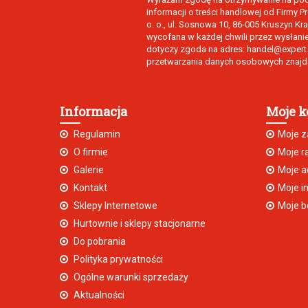
informacji o treści handlowej od Firmy 
o. o., ul. Sosnowa 10, 86-005 Kruszyn K
wycofana w każdej chwili przez wysłani
dotyczy zgoda na adres: handel@expert.p
przetwarzania danych osobowych znajdą
Informacja
Moje k
Regulamin
Moje 
O firmie
Moje r
Galerie
Moje a
Kontakt
Moje i
Sklepy Internetowe
Moje b
Hurtownie i sklepy stacjonarne
Do pobrania
Polityka prywatności
Ogólne warunki sprzedaży
Aktualności