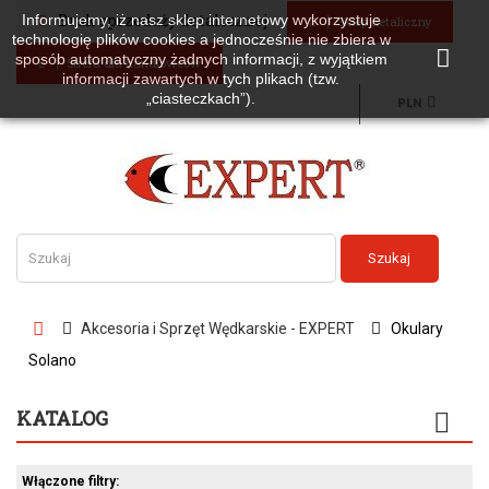
Brak sprzedaży detalicznej
Informujemy, iż nasz sklep internetowy wykorzystuje
Sklep detaliczny
technologię plików cookies a jednocześnie nie zbiera w
sposób automatyczny żadnych informacji, z wyjątkiem
Strefa dla handlowców
informacji zawartych w tych plikach (tzw.
„ciasteczkach”).
PLN
Szukaj
Akcesoria i Sprzęt Wędkarskie - EXPERT
Okulary
Solano
KATALOG
Włączone filtry: