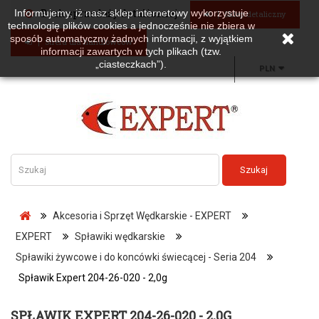
Brak sprzedaży detalicznej
Informujemy, iż nasz sklep internetowy wykorzystuje
Sklep detaliczny
technologię plików cookies a jednocześnie nie zbiera w
sposób automatyczny żadnych informacji, z wyjątkiem
Strefa dla handlowców
informacji zawartych w tych plikach (tzw.
„ciasteczkach”).
PLN
Szukaj
Akcesoria i Sprzęt Wędkarskie - EXPERT
EXPERT
Spławiki wędkarskie
Spławiki żywcowe i do koncówki świecącej - Seria 204
Spławik Expert 204-26-020 - 2,0g
SPŁAWIK EXPERT 204-26-020 - 2,0G