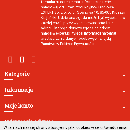
formularzu adres e-mail informacji o treści
handlowej od Firmy Produkcyjno-Handlowej
EXPERT Sp. z o. o., ul. Sosnowa 10, 86-005 Kruszyn
Krajeński. Udzielona zgoda może być wycofana w
każdej chwili przez wysłanie wiadomości z
adresu, którego dotyczy zgoda na adres:
handel@expert.pl. Więcej informacji na temat
przetwarzania danych osobowych znajdą
Państwo w Polityce Prywatności.
Kategorie
Informacja
Moje konto
Informacja o firmie
W ramach naszej strony stosujemy pliki cookies w celu świadczenia