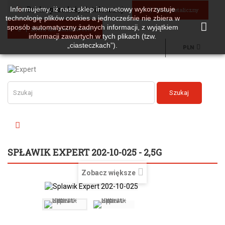
Brak sprzedaży detalicznej
Informujemy, iż nasz sklep internetowy wykorzystuje
Sklep detaliczny
technologię plików cookies a jednocześnie nie zbiera w
sposób automatyczny żadnych informacji, z wyjątkiem
Strefa dla handlowców
informacji zawartych w tych plikach (tzw.
„ciasteczkach”).
PLN
Szukaj
SPŁAWIK EXPERT 202-10-025 - 2,5G
Zobacz większe