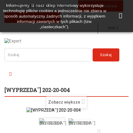
Brak sprzedaży detalicznej
Informujemy, iż nasz sklep internetowy wykorzystuje
Sklep detaliczny
technologię plików cookies a jednocześnie nie zbiera w
sposób automatyczny żadnych informacji, z wyjątkiem
Strefa dla handlowców
informacji zawartych w tych plikach (tzw.
„ciasteczkach”).
PLN
Szukaj
[WYPRZEDA¯] 202-20-004
Zobacz większe