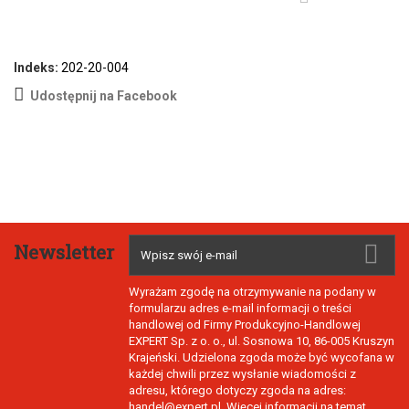
Indeks:
202-20-004
Udostępnij na Facebook
Newsletter
Wyrażam zgodę na otrzymywanie na podany w
formularzu adres e-mail informacji o treści
handlowej od Firmy Produkcyjno-Handlowej
EXPERT Sp. z o. o., ul. Sosnowa 10, 86-005 Kruszyn
Krajeński. Udzielona zgoda może być wycofana w
każdej chwili przez wysłanie wiadomości z
adresu, którego dotyczy zgoda na adres:
handel@expert.pl. Więcej informacji na temat