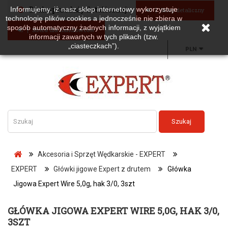
Brak sprzedaży detalicznej
Informujemy, iż nasz sklep internetowy wykorzystuje
Sklep detaliczny
technologię plików cookies a jednocześnie nie zbiera w
sposób automatyczny żadnych informacji, z wyjątkiem
Strefa dla handlowców
informacji zawartych w tych plikach (tzw.
„ciasteczkach”).
PLN
Szukaj
Akcesoria i Sprzęt Wędkarskie - EXPERT
EXPERT
Główki jigowe Expert z drutem
Główka
Jigowa Expert Wire 5,0g, hak 3/0, 3szt
GŁÓWKA JIGOWA EXPERT WIRE 5,0G, HAK 3/0,
3SZT