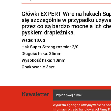
Główki EXPERT Wire na hakach Sup
się szczególnie w przypadku używa
przez co są bardzo mocne a ich ch
pyskiem drapieżnika.
Waga: 10,0g
Hak Super Strong rozmiar 2/0
Długość haka: 35mm
Wysokość haka: 13mm
Opakowanie 3szt
Newsletter
Wyrażam zgodę na otrzymywanie na poda
informacji o treści handlowej od Firmy 