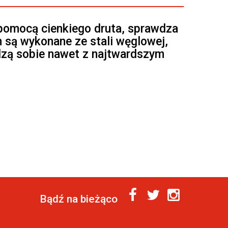
pomocą cienkiego druta, sprawdza
 są wykonane ze stali węglowej,
dzą sobie nawet z najtwardszym
Bądź na bieżąco