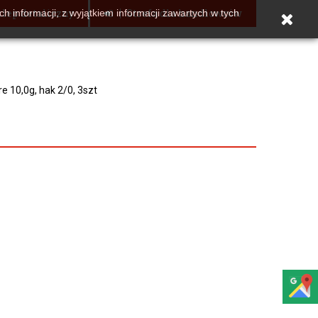
lep detaliczny
Strefa dla handlowców
h informacji, z wyjątkiem informacji zawartych w tych
e 10,0g, hak 2/0, 3szt