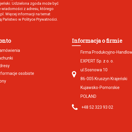
rajeński. Udzielona zgoda może być
e wiadomości z adresu, którego
l. Więcej informacji na temat
 Państwo w Polityce Prywatności.
onto
Informacja o firmie
zamówienia
Firma Produkcyjno-Handlo
achunki
EXPERT Sp. z o. o.
dresy
ul.Sosnowa 10
nformacje osobiste
86-005 Kruszyn Krajeński
ony
Kujawsko-Pomorskie
POLAND
+48 52 323 93 02