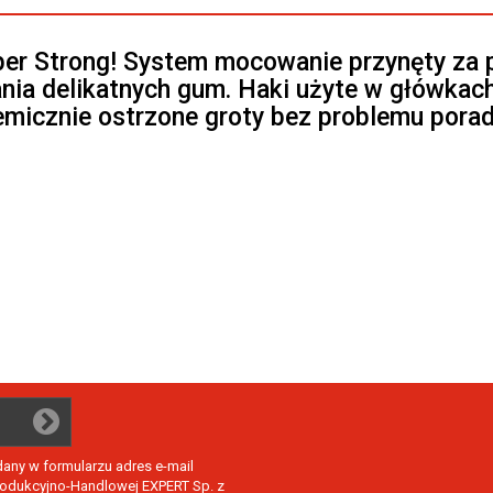
er Strong! System mocowanie przynęty za 
nia delikatnych gum. Haki użyte w główkach
emicznie ostrzone groty bez problemu pora
ny w formularzu adres e-mail
Produkcyjno-Handlowej EXPERT Sp. z