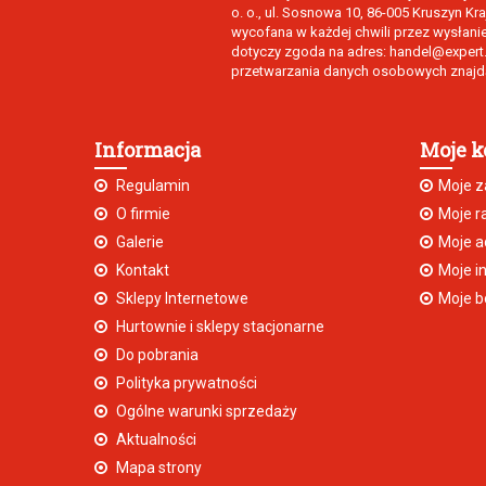
o. o., ul. Sosnowa 10, 86-005 Kruszyn K
wycofana w każdej chwili przez wysłani
dotyczy zgoda na adres: handel@expert.p
przetwarzania danych osobowych znajdą
Informacja
Moje k
Regulamin
Moje 
O firmie
Moje r
Galerie
Moje a
Kontakt
Moje i
Sklepy Internetowe
Moje b
Hurtownie i sklepy stacjonarne
Do pobrania
Polityka prywatności
Ogólne warunki sprzedaży
Aktualności
Mapa strony