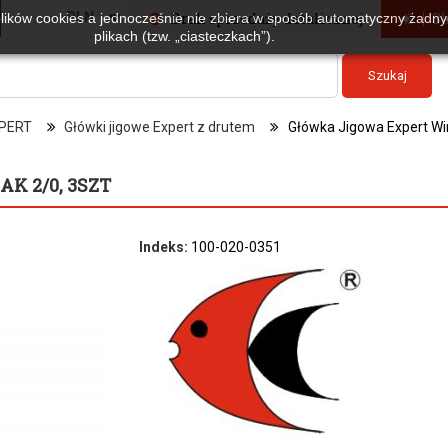
Waluta :
PLN
Brak sprzedaży detalicznej
Sk
plików cookies a jednocześnie nie zbiera w sposób automatyczny żadnyc
plikach (tzw. „ciasteczkach”).
Szukaj
PERT
Główki jigowe Expert z drutem
Główka Jigowa Expert Wir
K 2/0, 3SZT
Indeks:
100-020-0351