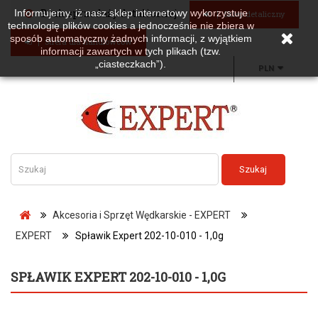
Brak sprzedaży detalicznej
Informujemy, iż nasz sklep internetowy wykorzystuje
Sklep detaliczny
technologię plików cookies a jednocześnie nie zbiera w
sposób automatyczny żadnych informacji, z wyjątkiem
Strefa dla handlowców
informacji zawartych w tych plikach (tzw.
„ciasteczkach”).
PLN
Szukaj
Akcesoria i Sprzęt Wędkarskie - EXPERT
EXPERT
Spławik Expert 202-10-010 - 1,0g
SPŁAWIK EXPERT 202-10-010 - 1,0G