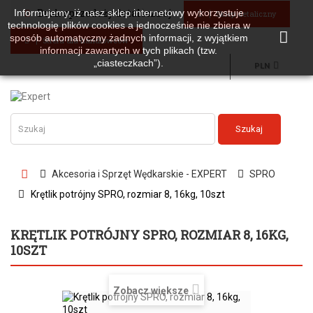
Brak sprzedaży detalicznej
Informujemy, iż nasz sklep internetowy wykorzystuje
Sklep detaliczny
technologię plików cookies a jednocześnie nie zbiera w
sposób automatyczny żadnych informacji, z wyjątkiem
Strefa dla handlowców
informacji zawartych w tych plikach (tzw.
„ciasteczkach”).
PLN
Szukaj
Akcesoria i Sprzęt Wędkarskie - EXPERT
SPRO
Krętlik potrójny SPRO, rozmiar 8, 16kg, 10szt
KRĘTLIK POTRÓJNY SPRO, ROZMIAR 8, 16KG,
10SZT
Zobacz większe