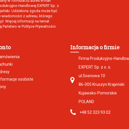
ny w formularzu adres e-mail
Produkcyjno-Handlowej EXPERT Sp. z
rajeński. Udzielona zgoda może być
e wiadomości z adresu, którego
l. Więcej informacji na temat
 Państwo w Polityce Prywatności.
onto
Informacja o firmie
zamówienia
Firma Produkcyjno-Handlo
achunki
EXPERT Sp. z o. o.
dresy
ul.Sosnowa 10
nformacje osobiste
86-005 Kruszyn Krajeński
ony
Kujawsko-Pomorskie
POLAND
+48 52 323 93 02