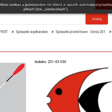
Waluta :
PLN
Brak sprzedaży detalicznej
Sk
plików cookies a jednocześnie nie zbiera w sposób automatyczny żadnyc
plikach (tzw. „ciasteczkach”).
Szukaj
PERT
Spławiki wędkarskie
Spławiki przelotowe - Seria 201
Indeks:
201-43-030