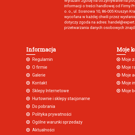
Wyrażam zgodę na otrzymywanie na poda
informacji o treści handlowej od Firmy 
o. o., ul. Sosnowa 10, 86-005 Kruszyn K
wycofana w każdej chwili przez wysłani
dotyczy zgoda na adres: handel@expert.p
przetwarzania danych osobowych znajdą
Informacja
Moje k
Regulamin
Moje 
O firmie
Moje r
Galerie
Moje a
Kontakt
Moje i
Sklepy Internetowe
Moje b
Hurtownie i sklepy stacjonarne
Do pobrania
Polityka prywatności
Ogólne warunki sprzedaży
Aktualności