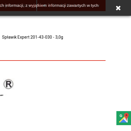
lep detaliczny
Strefa dla handlowców
h informacji, z wyjątkiem informacji zawartych w tych
Spławik Expert 201-43-030 - 3,0g