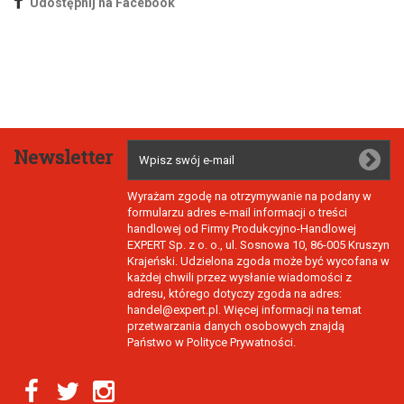
Udostępnij na Facebook
Newsletter
Wyrażam zgodę na otrzymywanie na podany w
formularzu adres e-mail informacji o treści
handlowej od Firmy Produkcyjno-Handlowej
EXPERT Sp. z o. o., ul. Sosnowa 10, 86-005 Kruszyn
Krajeński. Udzielona zgoda może być wycofana w
każdej chwili przez wysłanie wiadomości z
adresu, którego dotyczy zgoda na adres:
handel@expert.pl. Więcej informacji na temat
przetwarzania danych osobowych znajdą
Państwo w Polityce Prywatności.