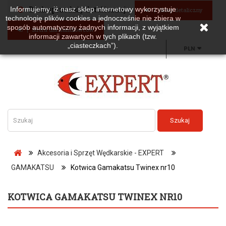
Brak sprzedaży detalicznej
Informujemy, iż nasz sklep internetowy wykorzystuje
Sklep detaliczny
technologię plików cookies a jednocześnie nie zbiera w
sposób automatyczny żadnych informacji, z wyjątkiem
Strefa dla handlowców
informacji zawartych w tych plikach (tzw.
„ciasteczkach”).
PLN
Szukaj
Akcesoria i Sprzęt Wędkarskie - EXPERT
GAMAKATSU
Kotwica Gamakatsu Twinex nr10
KOTWICA GAMAKATSU TWINEX NR10