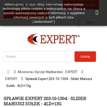
Brak sprzedaży detalicznej
Informujemy, iż nasz sklep internetowy wykorzystuje
Sklep detaliczny
technologię plików cookies a jednocześnie nie zbiera w
sposób automatyczny żadnych informacji, z wyjątkiem
Strefa dla handlowców
informacji zawartych w tych plikach (tzw.
„ciasteczkach”).
PLN
Szukaj
Akcesoria i Sprzęt Wędkarskie - EXPERT
EXPERT
Spławik Expert 203-10-1304 - Slider Mariusz
Sułek - 4LD+13g
SPŁAWIK EXPERT 203-10-1304 - SLIDER
MARIUSZ SUŁEK - 4LD+13G