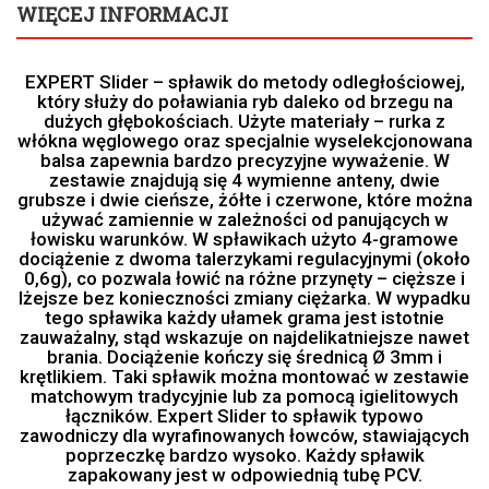
WIĘCEJ INFORMACJI
EXPERT Slider – spławik do metody odległościowej,
który służy do poławiania ryb daleko od brzegu na
dużych głębokościach. Użyte materiały – rurka z
włókna węglowego oraz specjalnie wyselekcjonowana
balsa zapewnia bardzo precyzyjne wyważenie. W
zestawie znajdują się 4 wymienne anteny, dwie
grubsze i dwie cieńsze, żółte i czerwone, które można
używać zamiennie w zależności od panujących w
łowisku warunków. W spławikach użyto 4-gramowe
dociążenie z dwoma talerzykami regulacyjnymi (około
0,6g), co pozwala łowić na różne przynęty – cięższe i
lżejsze bez konieczności zmiany ciężarka. W wypadku
tego spławika każdy ułamek grama jest istotnie
zauważalny, stąd wskazuje on najdelikatniejsze nawet
brania. Dociążenie kończy się średnicą Ø 3mm i
krętlikiem. Taki spławik można montować w zestawie
matchowym tradycyjnie lub za pomocą igielitowych
łączników. Expert Slider to spławik typowo
zawodniczy dla wyrafinowanych łowców, stawiających
poprzeczkę bardzo wysoko. Każdy spławik
zapakowany jest w odpowiednią tubę PCV.