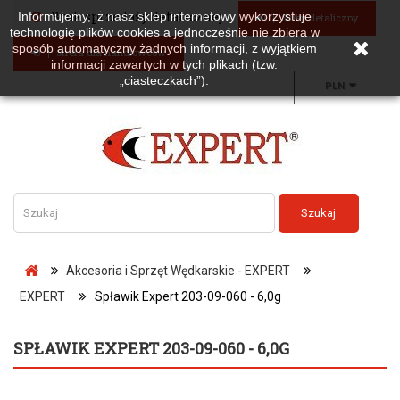
Brak sprzedaży detalicznej
Informujemy, iż nasz sklep internetowy wykorzystuje
Sklep detaliczny
technologię plików cookies a jednocześnie nie zbiera w
sposób automatyczny żadnych informacji, z wyjątkiem
Strefa dla handlowców
informacji zawartych w tych plikach (tzw.
„ciasteczkach”).
PLN
Szukaj
Akcesoria i Sprzęt Wędkarskie - EXPERT
EXPERT
Spławik Expert 203-09-060 - 6,0g
SPŁAWIK EXPERT 203-09-060 - 6,0G