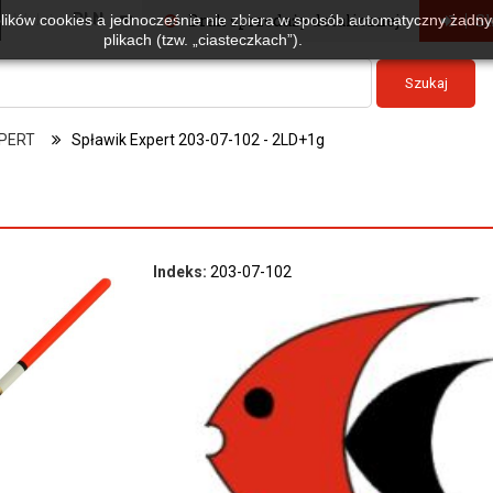
Waluta :
PLN
Brak sprzedaży detalicznej
Sk
plików cookies a jednocześnie nie zbiera w sposób automatyczny żadnyc
plikach (tzw. „ciasteczkach”).
Szukaj
PERT
Spławik Expert 203-07-102 - 2LD+1g
Indeks:
203-07-102