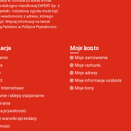
ny w formularzu adres e-mail
Produkcyjno-Handlowej EXPERT Sp. z
rajeński. Udzielona zgoda może być
e wiadomości z adresu, którego
l. Więcej informacji na temat
 Państwo w Polityce Prywatności.
acja
Moje konto
amin
Moje zamówienia
ie
Moje rachunki
e
Moje adresy
kt
Moje informacje osobiste
 Internetowe
Moje bony
nie i sklepy stacjonarne
rania
ka prywatności
 warunki sprzedaży
ności