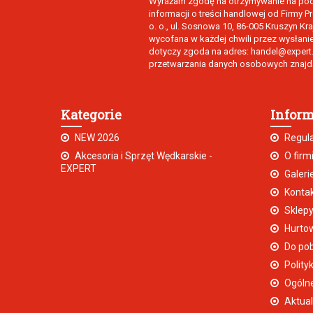
Wyrażam zgodę na otrzymywanie na poda
informacji o treści handlowej od Firmy 
o. o., ul. Sosnowa 10, 86-005 Kruszyn K
wycofana w każdej chwili przez wysłani
dotyczy zgoda na adres: handel@expert.p
przetwarzania danych osobowych znajdą
Kategorie
Inform
NEW 2026
Regul
Akcesoria i Sprzęt Wędkarskie -
O firm
EXPERT
Galeri
Konta
Sklepy
Hurtow
Do pob
Polity
Ogólne
Aktual