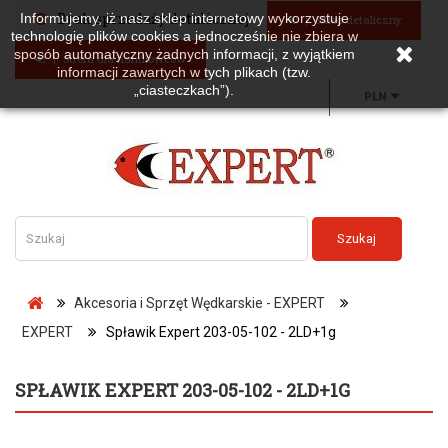
Brak sprzedaży detalicznej
Informujemy, iż nasz sklep internetowy wykorzystuje
Sklep detaliczny
technologię plików cookies a jednocześnie nie zbiera w
sposób automatyczny żadnych informacji, z wyjątkiem
Strefa dla handlowców
informacji zawartych w tych plikach (tzw.
„ciasteczkach”).
PLN
Szukaj
Akcesoria i Sprzęt Wędkarskie - EXPERT
EXPERT
Spławik Expert 203-05-102 - 2LD+1g
SPŁAWIK EXPERT 203-05-102 - 2LD+1G