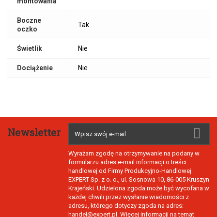
montowania
Boczne
Tak
oczko
Świetlik
Nie
Dociążenie
Nie
Newsletter
Wyrażam zgodę na otrzymywanie na podany w
formularzu adres e-mail informacji o treści
handlowej od Firmy Produkcyjno-Handlowej
EXPERT Sp. z o. o., ul. Sosnowa 10, 86-005 Kruszyn
Krajeński. Udzielona zgoda może być wycofana w
każdej chwili przez wysłanie wiadomości z
adresu, którego dotyczy zgoda na adres:
handel@expert.pl. Więcej informacji na temat