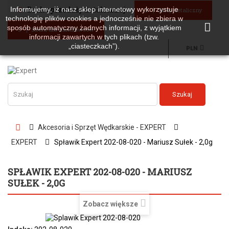
Brak sprzedaży detalicznej
Informujemy, iż nasz sklep internetowy wykorzystuje
Sklep detaliczny
technologię plików cookies a jednocześnie nie zbiera w
sposób automatyczny żadnych informacji, z wyjątkiem
Strefa dla handlowców
informacji zawartych w tych plikach (tzw.
„ciasteczkach”).
PLN
Szukaj
Akcesoria i Sprzęt Wędkarskie - EXPERT
EXPERT
Spławik Expert 202-08-020 - Mariusz Sułek - 2,0g
SPŁAWIK EXPERT 202-08-020 - MARIUSZ
SUŁEK - 2,0G
Zobacz większe