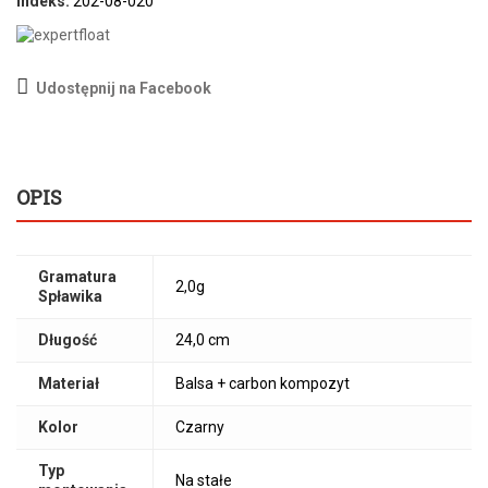
Indeks:
202-08-020
Udostępnij na Facebook
OPIS
Gramatura
2,0g
Spławika
Długość
24,0 cm
Materiał
Balsa + carbon kompozyt
Kolor
Czarny
Typ
Na stałe