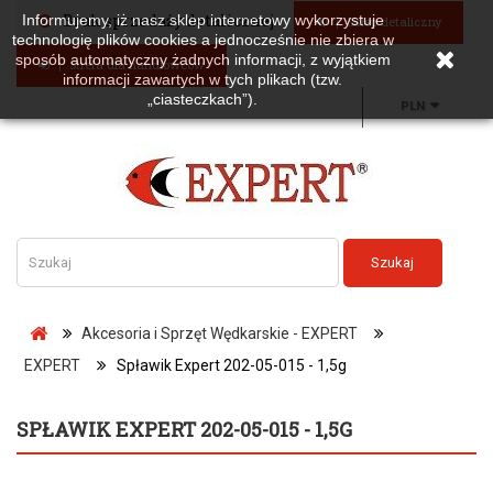
Brak sprzedaży detalicznej
Informujemy, iż nasz sklep internetowy wykorzystuje
Sklep detaliczny
technologię plików cookies a jednocześnie nie zbiera w
sposób automatyczny żadnych informacji, z wyjątkiem
Strefa dla handlowców
informacji zawartych w tych plikach (tzw.
„ciasteczkach”).
PLN
Szukaj
Akcesoria i Sprzęt Wędkarskie - EXPERT
EXPERT
Spławik Expert 202-05-015 - 1,5g
SPŁAWIK EXPERT 202-05-015 - 1,5G