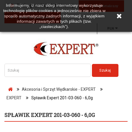
Brak sprzedaży detalicznej
Informujemy, iż nasz sklep internetowy wykorzystuje
Sklep detaliczny
technologię plików cookies a jednocześnie nie zbiera w
sposób automatyczny żadnych informacji, z wyjątkiem
Strefa dla handlowców
informacji zawartych w tych plikach (tzw.
„ciasteczkach”).
PLN
Szukaj
Akcesoria i Sprzęt Wędkarskie - EXPERT
EXPERT
Spławik Expert 201-03-060 - 6,0g
SPŁAWIK EXPERT 201-03-060 - 6,0G